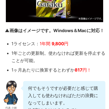
▲画像はイメージです。Windows＆Macに対応！
1ライセンス：
1年間
9,800
円
1年ごとの更新制。使わなければ更新を停止する
ことが可能。
1ヶ月あたりに換算するとわずか
817
円！
何でもそうですが必要だと感じて購
入しても使わなければただの浪費に
なってしまいます。
代表 小林