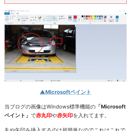
▲Microsoftペイント
当ブログの画像はWindows標準機能の
「Microsoft
ペイント」
で
赤丸印
や
赤矢印
を入れてます。
丸や矢印を挿入するのは超簡単なのでこれはこれで