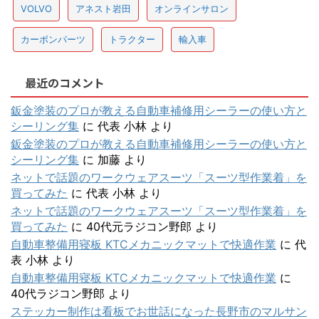
VOLVO
アネスト岩田
オンラインサロン
カーボンパーツ
トラクター
輸入車
最近のコメント
鈑金塗装のプロが教える自動車補修用シーラーの使い方と
シーリング集
に
代表 小林
より
鈑金塗装のプロが教える自動車補修用シーラーの使い方と
シーリング集
に
加藤
より
ネットで話題のワークウェアスーツ「スーツ型作業着」を
買ってみた
に
代表 小林
より
ネットで話題のワークウェアスーツ「スーツ型作業着」を
買ってみた
に
40代元ラジコン野郎
より
自動車整備用寝板 KTCメカニックマットで快適作業
に
代
表 小林
より
自動車整備用寝板 KTCメカニックマットで快適作業
に
40代ラジコン野郎
より
ステッカー制作は看板でお世話になった長野市のマルサン