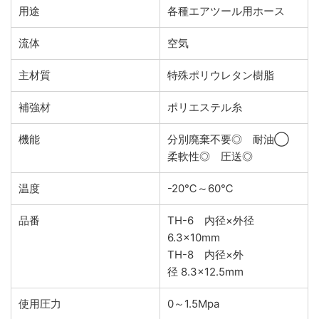
用途
各種エアツール用ホース
流体
空気
主材質
特殊ポリウレタン樹脂
補強材
ポリエステル糸
機能
分別廃棄不要◎ 耐油◯
柔軟性◎ 圧送◎
温度
-20℃～60℃
品番
TH-6 内径×外径
6.3×10mm
TH-8 内径×外
径 8.3×12.5mm
使用圧力
0～1.5Mpa