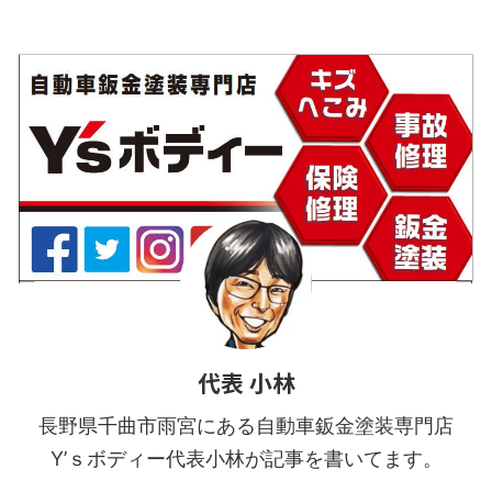
20PM-PLA Rc1/4 メネジ取り
付け用 ▲左：金属製プラグ
右：樹脂製プラグ ▲ ...
代表 小林
長野県千曲市雨宮にある自動車鈑金塗装専門店
Y’ｓボディー代表小林が記事を書いてます。