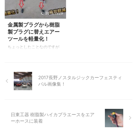
邪魔なんですよね～（汗） ま
Y'sボディーでは塗装エリアを
た片付けるときにはホースを
抜かして全てこちらの樹脂製
2019/11/29
巻く時間がかかります。 そん
カプラを使用しています。 そ
な時に便利なエアホースをリ
れではその理由と実際に現場
金属製プラグから樹脂
ール式で巻き取るタイプだと
で使っている物をご紹介しま
製プラグに替えエアー
時間短縮や工場がスッキリし
す！ 日東工器ハイカプラエー
ツールを軽量化！
ます。 実際に当店（鈑金塗装
ス 適用流体 空気・水 本体形
工場）で使っているおすすめ
状 ソケット バルブ構造 ルブ付
ちょっとしたことなのですが
の三協エアホースリールのご
き（プラグバルブなし） 本体
エアーホース取付口の金属製
紹介です。 【動画】エアホー
材質 樹脂（エンジニアリング
プラグを樹脂製プラグに替え
スが地面を占領！こんな状態
プラスチック） シール材質 ニ
ました。 理由は軽量化による
だと邪魔！ ▲こちらの動画が
トリルゴム 最高使用圧力
疲労軽減と取り回しが良くな
2017長野ノスタルジックカーフェスティ
参考になります。 エアホース
1.5Mp ...
ることです。 小さな部品です
バル画像集！
...
が金属製よりも1/4の軽さにな
るため意外と軽く感じられま
す。 車やバイクのバネ下の軽
量化みたいなイメージですか
ね！？ このプラグの種類はエ
日東工器 樹脂製ハイカプラエースをエア
アーツールの差込口によって2
ーホースに装着
種類あります。 それでは種類
別に説明を見ていきましょ
う！ 日東工器 樹脂製プラグ