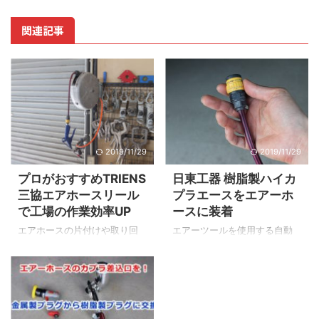
関連記事
2019/11/29
2019/11/29
プロがおすすめTRIENS
日東工器 樹脂製ハイカ
三協エアホースリール
プラエースをエアーホ
で工場の作業効率UP
ースに装着
エアホースの片付けや取り回
エアーツールを使用する自動
しで悩んでいませんか？ 車の
車板金塗装の現場では毎日必
修理工場では毎日エアツール
ず手にするエアーカプラ。 一
を使用するので作業現場は地
般的に使われている金属製カ
面をエアホースが蛇のように
プラの他に樹脂製のカプラが
占領します（悩） これが結構
あるのはご存知でしょうか？