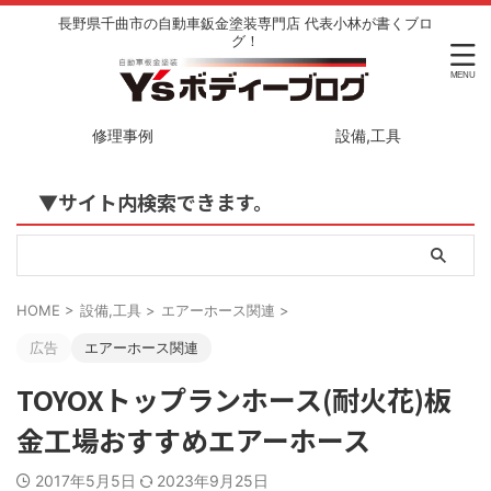
長野県千曲市の自動車鈑金塗装専門店 代表小林が書くブロ
グ！
修理事例
設備,工具
▼サイト内検索できます。
HOME
>
設備,工具
>
エアーホース関連
>
広告
エアーホース関連
TOYOXトップランホース(耐火花)板
金工場おすすめエアーホース
2017年5月5日
2023年9月25日