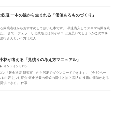
と鉄瓶 一本の線から生まれる「価値あるものづくり」
る同業者様からおすすめして頂いた本です。 早速購入してスキマ時間を利
た。 さて、フェラーリと鉄瓶とは何ぞや？ とお思いでしょうがこの本を
行さんという方はなん ...
ー小林が考える「見積りの考え方マニュアル」
オンラインサロン
ロン「鈑金塗装 研究室」からPDFでダウンロードできます。（全50ペー
ある内容を少し紹介 鈑金塗装の価値の提供とは？ 職人の技術に価値がある
供できる。 仕事 ...