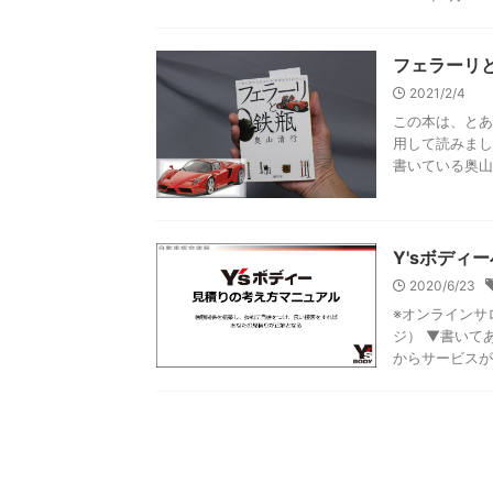
フェラーリ
2021/2/4
この本は、とあ
用して読みまし
書いている奥山清
Y'sボディ
2020/6/23
※オンラインサ
ジ） ▼書いて
からサービスが提