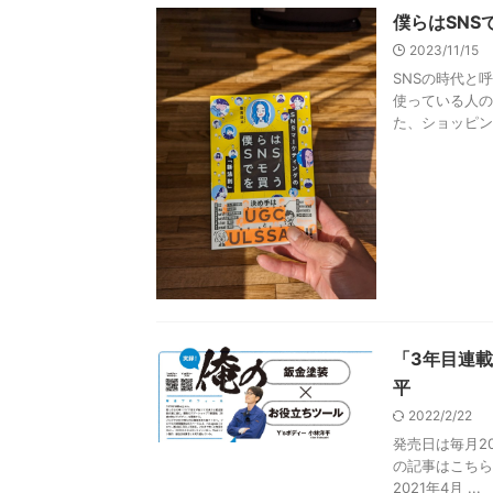
僕らはSNS
2023/11/15
SNSの時代と
使っている人の
た、ショッピング
「3年目連載
平
2022/2/22
発売日は毎月2
の記事はこちら
2021年4月 ...