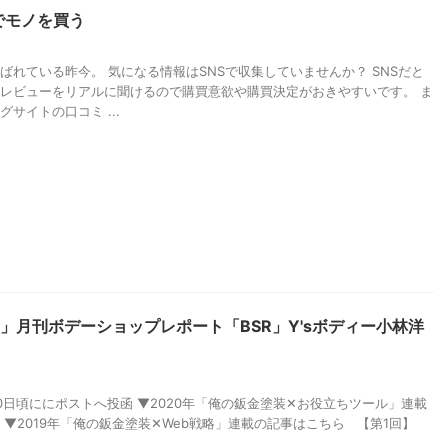
でモノを買う
呼ばれている昨今。 気になる情報はSNSで収集していませんか？ SNSだと
レビューをリアルに聞けるので購買意欲や購買決定がおきやすいです。 ま
サイトの口コミ ...
」月刊ボデーショップレポート「BSR」Y'sボディー小林洋
0日頃ににポストへ投函 ▼2020年「俺の鈑金塗装✕お役立ちツール」連載
 ▼2019年「俺の鈑金塗装✕Web戦略」連載の記事はこちら 【第1回】