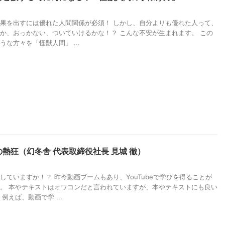
果を出すには優れた人間関係が必須！ しかし、自分よりも優れた人って、
か、おっかない、ついていけるかな！？ こんな不安が生まれます。 この
な方々を「怪獣人間」 ...
熱狂（幻冬舎 代表取締役社長 見城 徹）
していますか！？ 昨今動画ブームもあり、YouTubeで学びを得ることが
。 本やテキストはオワコンだと言われていますが、本やテキストにも良い
例えば、動画で学 ...