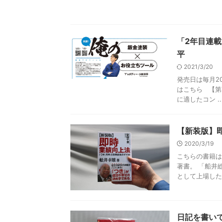
「2年目連載
平
2021/3/20
発売日は毎月2
はこちら 【第
に適したコン ..
【新装版】
2020/3/19
こちらの書籍は
著書。 「船井
として上場したこ
日記を書いて習