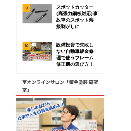
スポットカッター
(高張力鋼板対応)事
故車のスポット溶
接剥がしに
設備投資で失敗し
ない自動車鈑金修
理で使うフレーム
修正機の選び方！
▼オンラインサロン「鈑金塗装 研究
室」