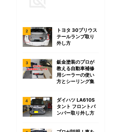
トヨタ 30プリウス
テールランプ取り
外し方
鈑金塗装のプロが
教える自動車補修
用シーラーの使い
方とシーリング集
ダイハツ LA610S
タント フロントバ
ンパー取り外し方
プロが説明！車を