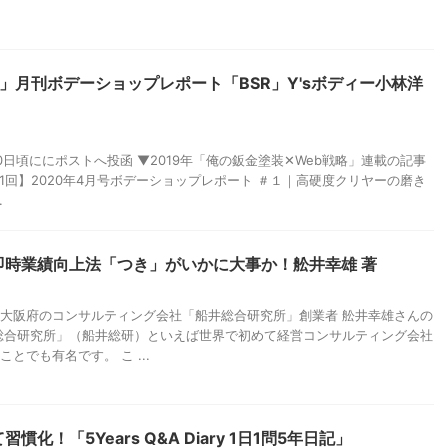
」月刊ボデーショップレポート「BSR」Y'sボディー小林洋
0日頃ににポストへ投函 ▼2019年「俺の鈑金塗装✕Web戦略」連載の記事
1回】2020年4月号ボデーショップレポート ＃１｜高硬度クリヤーの磨き
.
即時業績向上法「つき」がいかに大事か！舩井幸雄 著
大阪府のコンサルティング会社「船井総合研究所」創業者 舩井幸雄さんの
総合研究所」（船井総研）といえば世界で初めて経営コンサルティング会社
とでも有名です。 こ ...
慣化！「5Years Q&A Diary 1日1問5年日記」