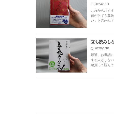
2024/1/31
これからおすす
僕がとても尊敬
い」と言われて
立ち読みし
2020/1/10
最近、お世話に
する人としない
速買って読んでみ