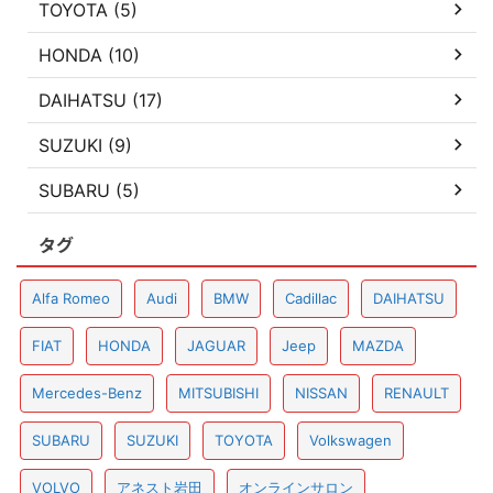
TOYOTA (5)
HONDA (10)
DAIHATSU (17)
SUZUKI (9)
SUBARU (5)
タグ
Alfa Romeo
Audi
BMW
Cadillac
DAIHATSU
FIAT
HONDA
JAGUAR
Jeep
MAZDA
Mercedes-Benz
MITSUBISHI
NISSAN
RENAULT
SUBARU
SUZUKI
TOYOTA
Volkswagen
VOLVO
アネスト岩田
オンラインサロン