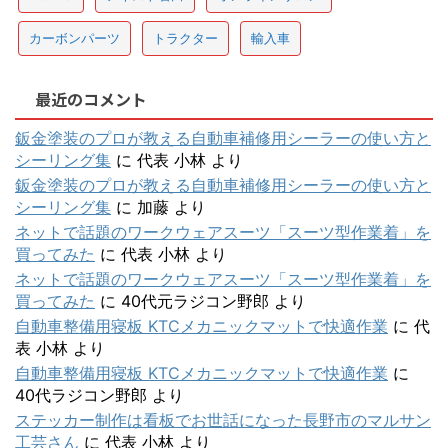
カーボンパーツ
トラクター
輸入車
最近のコメント
鈑金塗装のプロが教える自動車補修用シーラーの使い方と
シーリング集
に
代表 小林
より
鈑金塗装のプロが教える自動車補修用シーラーの使い方と
シーリング集
に
加藤
より
ネットで話題のワークウェアスーツ「スーツ型作業着」を
買ってみた
に
代表 小林
より
ネットで話題のワークウェアスーツ「スーツ型作業着」を
買ってみた
に
40代元ラジコン野郎
より
自動車整備用寝板 KTCメカニックマットで快適作業
に
代
表 小林
より
自動車整備用寝板 KTCメカニックマットで快適作業
に
40代ラジコン野郎
より
ステッカー制作は看板でお世話になった長野市のマルサン
工芸さん
に
代表 小林
より