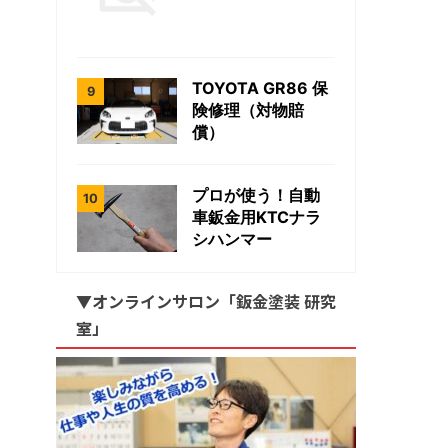
TOYOTA GR86 保
険修理（対物賠
償）
プロが使う！自動
車鈑金用KTCナラ
シハンマー
▼オンラインサロン「鈑金塗装 研究
室」