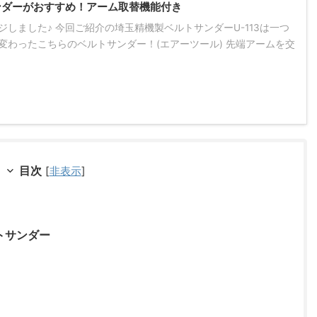
サンダーがおすすめ！アーム取替機能付き
ジしました♪ 今回ご紹介の埼玉精機製ベルトサンダーU-113は一つ
変わったこちらのベルトサンダー！(エアーツール) 先端アームを交
目次
[
非表示
]
トサンダー