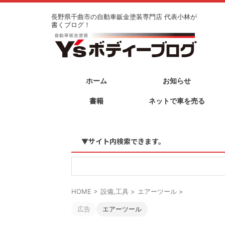
長野県千曲市の自動車鈑金塗装専門店 代表小林が
書くブログ！
ホーム
お知らせ
書籍
ネットで車を売る
▼サイト内検索できます。
HOME
>
設備,工具
>
エアーツール
>
広告
エアーツール