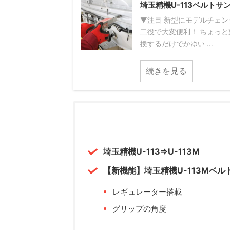
埼玉精機U-113ベルト
▼注目 新型にモデルチェン
二役で大変便利！ ちょっと
換するだけでかゆい ...
続きを見る
埼玉精機U-113⇒U-113M
【新機能】埼玉精機U-113Mベル
レギュレーター搭載
グリップの角度