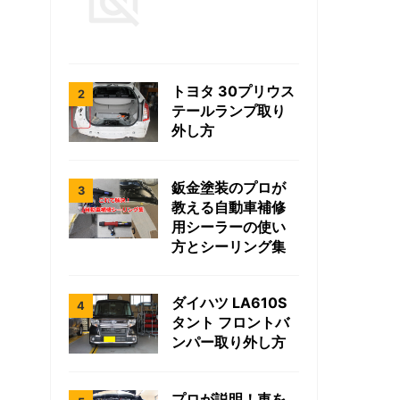
トヨタ 30プリウス
テールランプ取り
外し方
鈑金塗装のプロが
教える自動車補修
用シーラーの使い
方とシーリング集
ダイハツ LA610S
タント フロントバ
ンパー取り外し方
プロが説明！車を