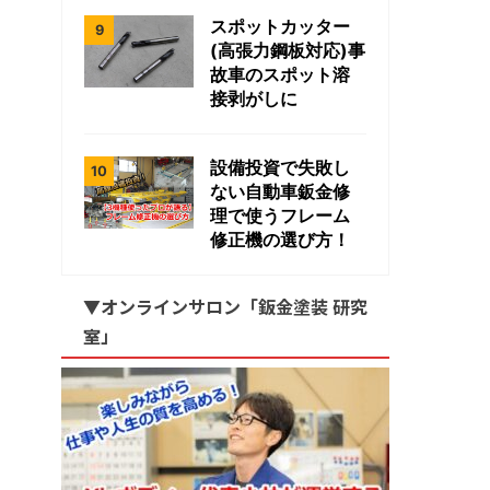
スポットカッター
(高張力鋼板対応)事
故車のスポット溶
接剥がしに
設備投資で失敗し
ない自動車鈑金修
理で使うフレーム
修正機の選び方！
▼オンラインサロン「鈑金塗装 研究
室」