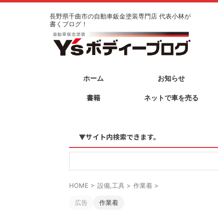
長野県千曲市の自動車鈑金塗装専門店 代表小林が
書くブログ！
ホーム
お知らせ
書籍
ネットで車を売る
▼サイト内検索できます。
HOME
>
設備,工具
>
作業着
>
広告
作業着