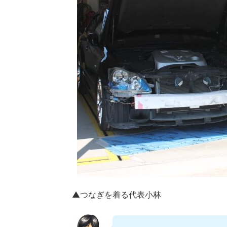
▲つなぎを着る代表小林