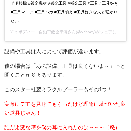
ド溶接機 #鈑金機材 #鈑金工具 #板金工具 #工具 #工具好き
#工具マニア #工具バカ #工具萌え #工具好きな人と繋がり
たい
Ｙ’ｓボディー・自動車鈑金塗装
さん(@ysbody)がシェアした投稿 -
設備や工具は人によって評価が違います。
僕の場合は「あの設備、工具は良くないよ～」っと
聞くことが多々あります。
このスター社製ミラクルプーラーもその1つ！
実際にデモを見せてもらったけど理論に基づいた良
い道具じゃん！
誰だよ変な噂を僕の耳に入れたのは～～～（怒）