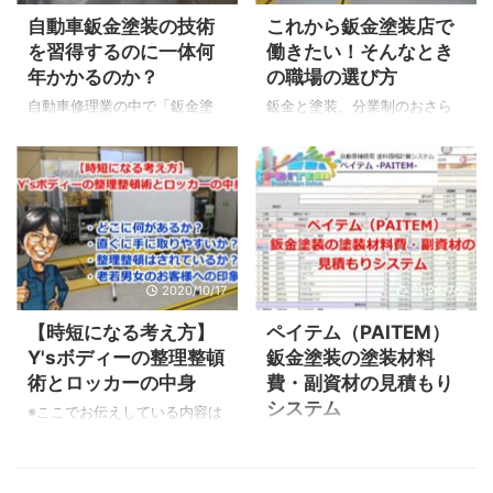
で修理されるのか？ 職人と言
継もしますので参加しなくて
自動車鈑金塗装の技術
これから鈑金塗装店で
われている鈑金塗装の仕事っ
もご覧頂けます。 また
を習得するのに一体何
働きたい！そんなとき
て？ これから鈑金塗装の仕事
Facebookライブ中に
年かかるのか？
の職場の選び方
をしてみたい！ 少しでも鈑金
Facebookからコメントも出来
塗装のスゴさや魅力を感じて
ます。 毎回長時間に渡り盛り
自動車修理業の中で「鈑金塗
鈑金と塗装、分業制のおさら
もらえると嬉しいです！ それ
上がっております。 長いとき
装」と言う業種があります。
い ▲えっ！鈑金と塗装って分
では行ってみましょう！ 鈑金
で8時間オーバー、年末は朝ま
これは事故でぶつけたり、ぶ
業してるの？っと知らなかっ
塗装の仕事とは？ 【鈑金塗装
で徹夜Zoom忘年会もやりまし
つけられたりして損傷を負っ
たあなたはこちらの記事をチ
の仕事を簡単に説明】 車をぶ
た。 毎回行っているZoom懇
た車のフレームや外装を修理
ェック！ 鈑金塗装をやりたく
つけたり、ぶつ ...
親会は録画版で見れます。 今
する業種のことを言います。
なったチェックポイント！
...
また良く耳にするのがキズへ
色々な思いを経て鈑金塗装業
こみの修理、そして車の全塗
をやってみよう！っと思うは
2020/10/17
2024/7/2
装なども鈑金塗装店が行いま
ず。 車が好き カスタムが好き
す。 僕が言われた鈑金塗装で
鈑金塗装をやってる先輩がか
【時短になる考え方】
ペイテム（PAITEM）
一人前になる年数は？ ▼こち
っこいい 親が鈑金塗装業をや
Y'sボディーの整理整頓
鈑金塗装の塗装材料
らの記事の冒頭で書いている
っている SNSでたまたま見た
術とロッカーの中身
費・副資材の見積もり
ように一人前になるには約10
投稿が刺激的だった きっかけ
システム
年かかると言われました。 ※一
は何でも良いと思います。 や
※ここでお伝えしている内容は
人前の定義は各会社や経営
りたい事と同じ属性のお店を
僕が運営するオンラインサロ
自動車鈑金塗装業は塗料や副
者、指導者によって考え方は
見つける 当店のような鈑金塗
ン「鈑金塗装 研究室」で投稿
資材を仕入れて、それを使い
色々です。 鈑金塗装には沢山
装専門店 カスタム専門ショッ
した一部です。 【仕事の時間
仕事をしています。 実際に１