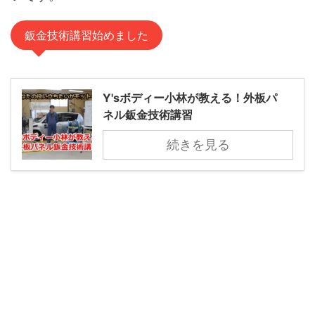
鈑金技術講習始めました
Y'sボディー小林が教える！外板パ
ネル鈑金技術講習
続きを見る