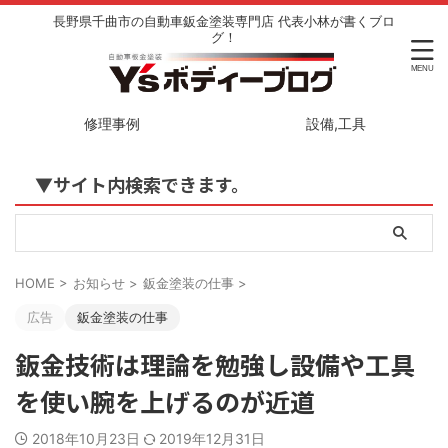
長野県千曲市の自動車鈑金塗装専門店 代表小林が書くブロ
グ！
修理事例
設備,工具
▼サイト内検索できます。
HOME
>
お知らせ
>
鈑金塗装の仕事
>
広告
鈑金塗装の仕事
鈑金技術は理論を勉強し設備や工具
を使い腕を上げるのが近道
2018年10月23日
2019年12月31日