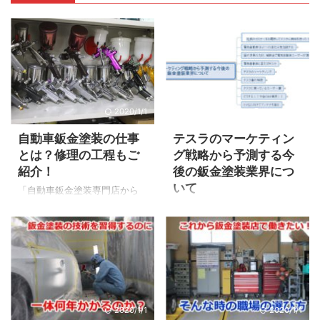
2020/1/1
2022/3/10
自動車鈑金塗装の仕事
テスラのマーケティン
とは？修理の工程もご
グ戦略から予測する今
紹介！
後の鈑金塗装業界につ
いて
「自動車鈑金塗装専門店から
発信してます」 車の修理と言
僕が運営するオンラインサロ
えばどんな仕事が頭に浮かび
ン「鈑金塗装 研究室」では毎
ますか？ 車検や整備 オイル交
月1回Zoom懇親会を開催して
換やタイヤ交換 キズやヘコミ
おります。 その時に不定期で
の修理 ここでは3.キズやヘコ
すが僕がセミナーを行ってお
ミを修理する鈑金塗装の仕事
ります。 Zoom懇親会は参加
を工程ごとに紹介してます。
もできますが「鈑金塗装 研究
2020/1/1
2020/1/1
自分の愛車がどのような工程
室」内でFacebookライブ生中