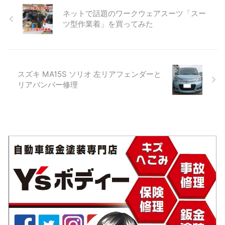
の工程がある 一人前になるの
プ 鈑金塗装をや ...
短縮の考え方】 「整理整頓は
台の車に対し塗料や副資材が
ネットで話題のワークウェアスーツ「スー
に約10年か ...
基本！収納カートも超重
どれだけ使っているか計算し
ツ型作業着」を買ってみた
要！」 時短するのにUVパテや
たことはありますか？ これら
速く硬化するクリヤーなど使
を計算するにはExcelなどで自
うことも有りですが僕が最も
分でデーターを作るしかあり
重要視していることがありま
ません。 しかし、そんな事出
す。 ※それは工場レイアウトや
来る方は限られます。 そこで
スズキ MA15S ソリオ 左リアフェンダーと
整理整頓、収納です。 どこに
開発されたのがペイテム。 塗
リアバンパー修理
何があるか？ 直ぐに手に取り
料や副資材を使った量だけ入
やすいか？ 整理整頓はされて
力すれば材料費合計が計算さ
いるか？ 10歩よりも5歩。 老
れます。 もちろん原価から何
若男女のお客様への印象。 メ
割かプラスした価格です。
ーカーのカートやツールボッ
（原価で物を販売する方はい
クスがカッコいいかどう
ませんよね） このページでは
か！？ ワクワクする ...
ペイテムについて詳しくご紹
介しています。 それでは ...