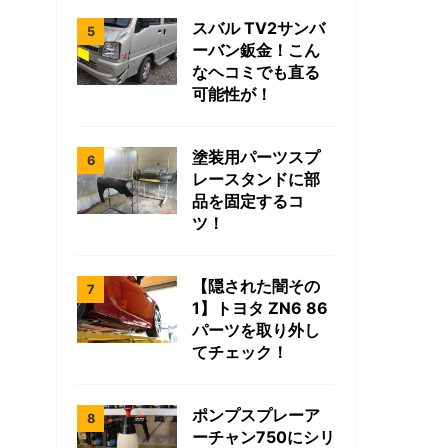
スバル TV2サンバ
ーバン鈑金！こん
なヘコミでも直る
可能性が！
塗装用パーツスプ
レースタンドに部
品を固定するコ
ツ！
【隠された闇その
1】トヨタ ZN6 86
パーツを取り外し
てチェック！
ポンプスプレーア
ーチャン750にシリ