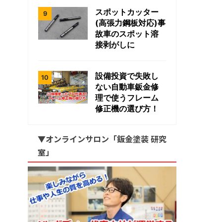
スポットカッター
(高張力鋼板対応)事
故車のスポット溶
接剥がしに
設備投資で失敗し
ない自動車鈑金修
理で使うフレーム
修正機の選び方！
▼オンラインサロン「鈑金塗装 研究
室」