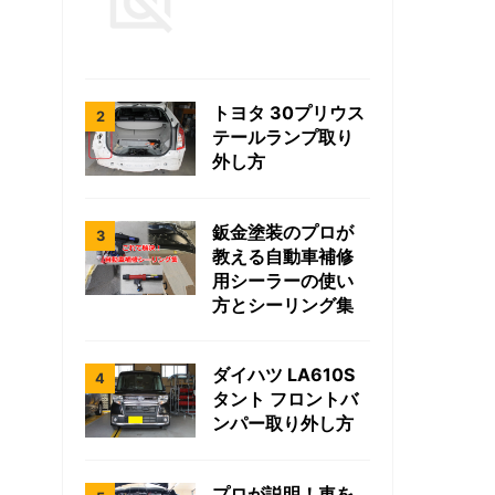
トヨタ 30プリウス
テールランプ取り
外し方
鈑金塗装のプロが
教える自動車補修
用シーラーの使い
方とシーリング集
ダイハツ LA610S
タント フロントバ
ンパー取り外し方
プロが説明！車を