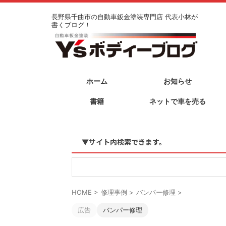
長野県千曲市の自動車鈑金塗装専門店 代表小林が
書くブログ！
ホーム
お知らせ
書籍
ネットで車を売る
▼サイト内検索できます。
HOME
>
修理事例
>
バンパー修理
>
広告
バンパー修理