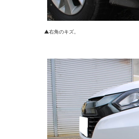
▲右角のキズ。