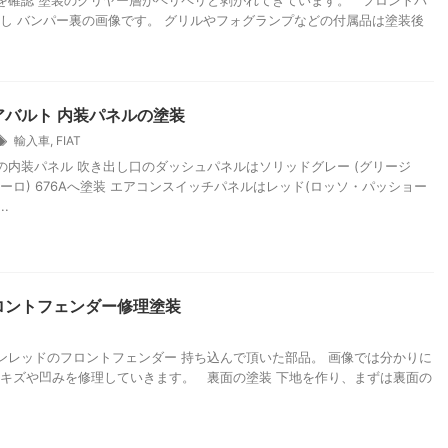
確認 塗装のクリヤー層がペリペリと剥がれてきています。 フロントバ
し バンパー裏の画像です。 グリルやフォグランプなどの付属品は塗装後
アバルト 内装パネルの塗装
輸入車
,
FIAT
内装パネル 吹き出し口のダッシュパネルはソリッドグレー (グリージ
ーロ) 676Aへ塗装 エアコンスイッチパネルはレッド(ロッソ・パッショー
..
ロントフェンダー修理塗装
レッドのフロントフェンダー 持ち込んで頂いた部品。 画像では分かりに
キズや凹みを修理していきます。 裏面の塗装 下地を作り、まずは裏面の