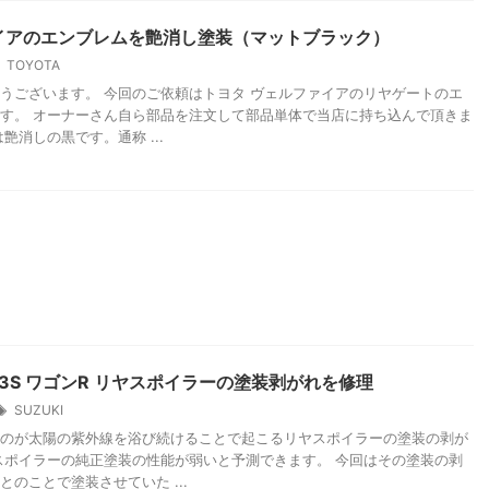
イアのエンブレムを艶消し塗装（マットブラック）
TOYOTA
うございます。 今回のご依頼はトヨタ ヴェルファイアのリヤゲートのエ
す。 オーナーさん自ら部品を注文して部品単体で当店に持ち込んで頂きま
艶消しの黒です。通称 ...
23S ワゴンR リヤスポイラーの塗装剥がれを修理
SUZUKI
のが太陽の紫外線を浴び続けることで起こるリヤスポイラーの塗装の剥が
スポイラーの純正塗装の性能が弱いと予測できます。 今回はその塗装の剥
とのことで塗装させていた ...