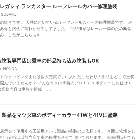
9 レガシィ ランカスター ルーフレールカバー修理塗装
SUBARU
の続きです。 天井に付いているルーフレールカバーの修理塗装です。 経
あせと内側に割れが発生してました。 部品供給はレール一体のため断念。
ましたがこちらもル ...
金塗装専門店は愛車の部品持ち込み塗装もOK
HONDA
トショッピングまたは個人売買で手に入れたこだわりの部品をどこで塗装
悩んでいませんか？ そんなときは塗装のプロ！Ｙ’ｓボディーにお任せく
業務内容は事故で損傷し ...
製品をマツダ車のボディーカラー41Wと41Vに塗装
展示会で使用する工業用アルミ製品の塗装のご依頼です。 今回ご依頼をし
担当者様は以前当店で車の修理をさせて頂いております。 車修理以外でも