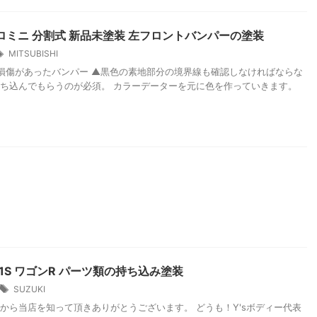
ロミニ 分割式 新品未塗装 左フロントバンパーの塗装
MITSUBISHI
傷があったバンパー ▲黒色の素地部分の境界線も確認しなければならな
ち込んでもらうのが必須。 カラーデーターを元に色を作っていきます。
21S ワゴンR パーツ類の持ち込み塗装
SUZUKI
から当店を知って頂きありがとうございます。 どうも！Y'sボディー代表