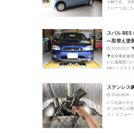
小林です。 今
くパーツはこちら
スバル BE
へ取替え塗
2020/10/2
▼追突事故修理
いた後期型バン
⇔ヘッドライトの
ステンレス
2020/9/28
いつもありがと
をつや消しの黒
う！ ビフォー・