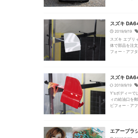
スズキ DA
2019/9/19
スズキ エブリ
体で部品を注文
フォー・アフター
スズキ DA
2019/9/19
Y'sボディー
ィの給油口を郵
ビフォー・アフタ
エアーブラ