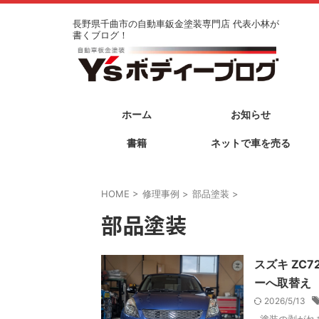
長野県千曲市の自動車鈑金塗装専門店 代表小林が
書くブログ！
ホーム
お知らせ
書籍
ネットで車を売る
HOME
>
修理事例
>
部品塗装
>
部品塗装
スズキ ZC
ーへ取替え
2026/5/13