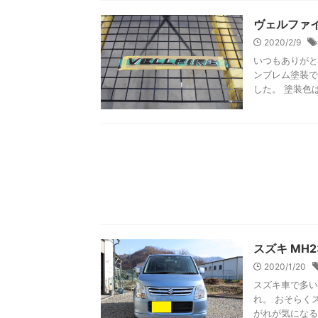
ヴェルファ
2020/2/9
いつもありがと
ンブレム塗装で
した。 塗装色は
スズキ MH
2020/1/20
スズキ車で多い
れ。 おそらく
がれが気になる