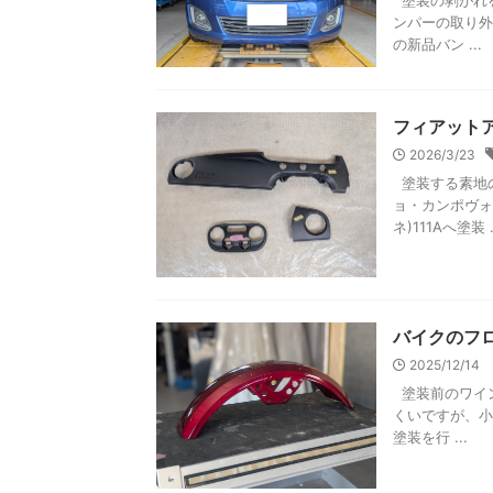
塗装の剥がれを
ンパーの取り外
の新品バン ...
フィアット
2026/3/23
塗装する素地の
ョ・カンポヴォ
ネ)111Aへ塗装 .
バイクのフ
2025/12/14
塗装前のワイン
くいですが、小
塗装を行 ...