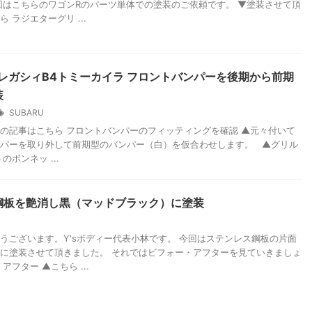
回はこちらのワゴンRのパーツ単体での塗装のご依頼です。 ▼塗装させて頂
 ラジエターグリ ...
5 レガシィB4トミーカイラ フロントバンパーを後期から前期
装
SUBARU
の記事はこちら フロントバンパーのフィッティングを確認 ▲元々付いて
パーを取り外して前期型のバンパー（白）を仮合わせします。 ▲グリル
ボンネッ ...
鋼板を艶消し黒（マッドブラック）に塗装
うございます。Y'sボディー代表小林です。 今回はステンレス鋼板の片面
に塗装させて頂きました。 それではビフォー・アフターを見ていきましょ
アフター ▲こちら ...