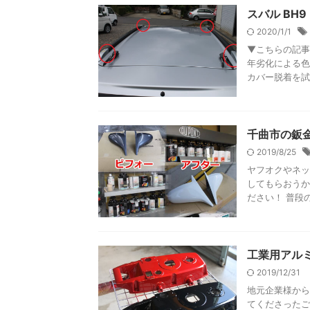
スバル BH
2020/1/1
▼こちらの記事
年劣化による色
カバー脱着を試み
千曲市の鈑
2019/8/25
ヤフオクやネッ
してもらおうか
ださい！ 普段の
工業用アルミ
2019/12/31
地元企業様から
てくださったご