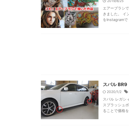
2019/8/25
エアーブラシで
きました。 イ
をInstagramで .
スバル BR
2020/1/2
スバル レガシ
スプラッシュボ
ることで価格を安