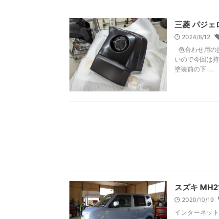
三菱 パジェ
2024/8/12
色合わせ用の損
いので今回は持
塗装前の下 ...
スズキ MH
2020/10/19
インターネット