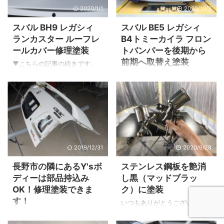
2020/1/1
2020/10/2
スバル BH9 レガシィ
スバル BE5 レガシィ
ランカスター ルーフレ
B4トミーカイラ フロン
ールカバー修理塗装
トバンパーを後期から
前期へ取替え塗装
▼こちらの記事の続きです。
天井に付いているルーフレー
▼追突事故修理の記事はこち
ルカバーの修理塗装です。 経
ら フロントバンパーのフィッ
年劣化による色あせと内側に
ティングを確認 ▲元々付いて
割れが発生してました。 部品
いた後期型バンパーを取り外
供給はレール一体のため断
して前期型のバンパー（白）
念。 カバー脱着を試みました
を仮合わせします。 ▲グリル
がこちらもルーフレールと一
⇔ヘッドライトのボンネット
2019/12/31
2020/9/28
体のため天井の内張りを外す
とフロントバンパー上部が干
必要があるので断念。 外さず
渉してしまうので加工しなが
長野市の隣にあるY'sボ
ステンレス鋼板を艶消
に修理させていただくことに
ら取り付けです。 主な加工
ディーは部品持込み
し黒（マッドブラッ
なりました。 ルーフレールカ
は、 バンパービームを前期型
OK！修理塗装できま
ク）に塗装
バー修理 ▲カバー表面が経年
へ交換。 車体に取り付くビー
す！
劣化による色あせです。 カバ
ム取付穴を長穴加工。 その
いつもありがとうございま
ー裏（赤矢印）に割れがある
他、外板部品を微妙に調整。
す。Y'sボディー代表小林で
インターネットショッピング
のですがアクロバティックな
この方法で干渉が無くなりま
す。 今回はステンレス鋼板の