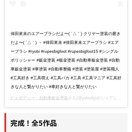
倖田來未のエアーブラシだよ〜( ´△｀) クリヤー塗装の磨き
だよ〜( ´△｀) ・ #倖田來未 #倖田來未エアーブラシ #エア
ーブラシ #ryobi #rupesbigfoot #rupesbigfoot15 #シングル
ポリッシャー #鈑金塗装 #板金塗装 #自動車板金塗装 #自動
車鈑金塗装 #車塗装 #自動車整備 #塗装 #塗装屋 #塗装職人
#工具好き #工具萌え #工具バカ #工具 #工具マニア #工具好
きな人と繋がりたい #車好きな人と繋がりたい
Ｙ’ｓボディー・自動車鈑金塗装
さん(@ysbody)がシェアした投稿 -
完成！全5作品