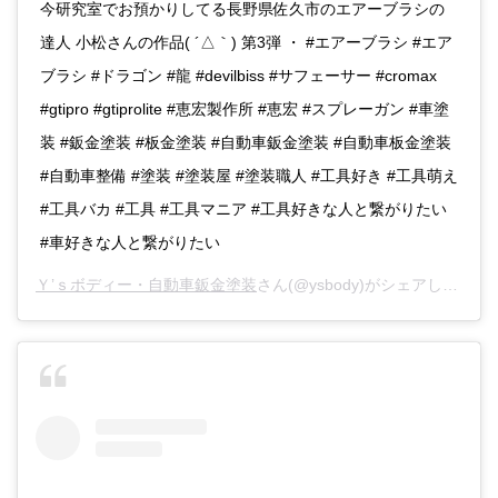
今研究室でお預かりしてる長野県佐久市のエアーブラシの
達人 小松さんの作品( ´△｀) 第3弾 ・ #エアーブラシ #エア
ブラシ #ドラゴン #龍 #devilbiss #サフェーサー #cromax
#gtipro #gtiprolite #恵宏製作所 #恵宏 #スプレーガン #車塗
装 #鈑金塗装 #板金塗装 #自動車鈑金塗装 #自動車板金塗装
#自動車整備 #塗装 #塗装屋 #塗装職人 #工具好き #工具萌え
#工具バカ #工具 #工具マニア #工具好きな人と繋がりたい
#車好きな人と繋がりたい
Ｙ’ｓボディー・自動車鈑金塗装
さん(@ysbody)がシェアした投稿 -