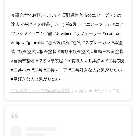
今研究室でお預かりしてる長野県佐久市のエアーブラシの
達人 小松さんの作品( ´△｀) 第2弾 ・ #エアーブラシ #エア
ブラシ #ドラゴン #龍 #devilbiss #サフェーサー #cromax
#gtipro #gtiprolite #恵宏製作所 #恵宏 #スプレーガン #車塗
装 #鈑金塗装 #板金塗装 #自動車鈑金塗装 #自動車板金塗装
#自動車整備 #塗装 #塗装屋 #塗装職人 #工具好き #工具萌え
#工具バカ #工具 #工具マニア #工具好きな人と繋がりたい
#車好きな人と繋がりたい
Ｙ’ｓボディー・自動車鈑金塗装
さん(@ysbody)がシェアした投稿 -