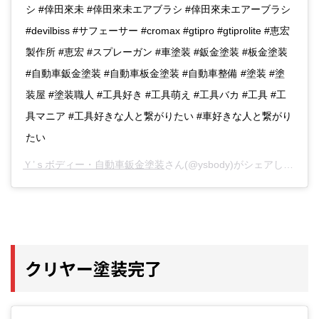
シ #倖田來未 #倖田來未エアブラシ #倖田來未エアーブラシ
#devilbiss #サフェーサー #cromax #gtipro #gtiprolite #恵宏
製作所 #恵宏 #スプレーガン #車塗装 #鈑金塗装 #板金塗装
#自動車鈑金塗装 #自動車板金塗装 #自動車整備 #塗装 #塗
装屋 #塗装職人 #工具好き #工具萌え #工具バカ #工具 #工
具マニア #工具好きな人と繋がりたい #車好きな人と繋がり
たい
Ｙ’ｓボディー・自動車鈑金塗装
さん(@ysbody)がシェアした投稿 -
クリヤー塗装完了