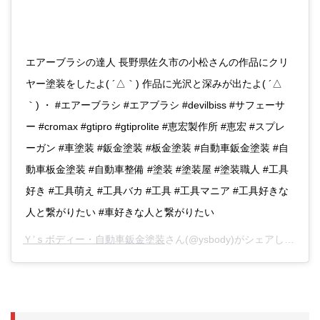
エアーブラシの達人 長野県佐久市の小松さんの作品にクリ
ヤー塗装をしたよ( ´△｀) 作品に光沢と深みが出たよ( ´△
｀) ・ #エアーブラシ #エアブラシ #devilbiss #サフェーサ
ー #cromax #gtipro #gtiprolite #恵宏製作所 #恵宏 #スプレ
ーガン #車塗装 #鈑金塗装 #板金塗装 #自動車鈑金塗装 #自
動車板金塗装 #自動車整備 #塗装 #塗装屋 #塗装職人 #工具
好き #工具萌え #工具バカ #工具 #工具マニア #工具好きな
人と繋がりたい #車好きな人と繋がりたい
Ｙ’ｓボディー・自動車鈑金塗装
さん(@ysbody)がシェアした投稿 -