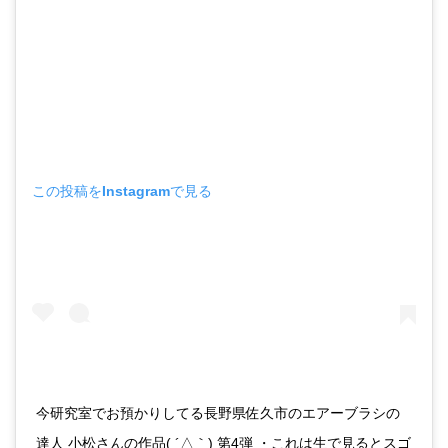
この投稿をInstagramで見る
今研究室でお預かりしてる長野県佐久市のエアーブラシの
達人 小松さんの作品( ´△｀) 第4弾 ・これは生で見るとスゴ