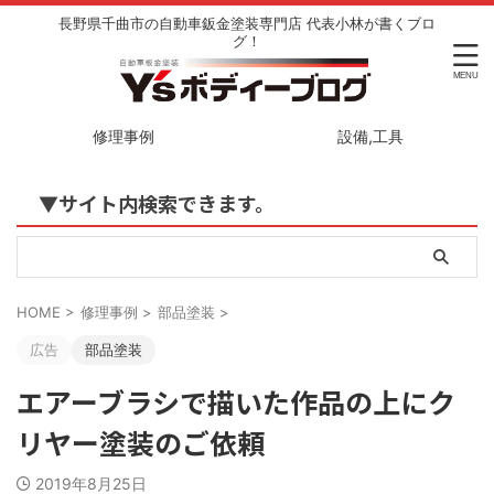
長野県千曲市の自動車鈑金塗装専門店 代表小林が書くブロ
グ！
修理事例
設備,工具
▼サイト内検索できます。
HOME
>
修理事例
>
部品塗装
>
広告
部品塗装
エアーブラシで描いた作品の上にク
リヤー塗装のご依頼
2019年8月25日