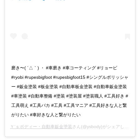
磨き〜( ´△｀) ・ #車磨き #車コーティング #リョービ
#ryobi #rupesbigfoot #rupesbigfoot15 #シングルポリッシャ
ー #鈑金塗装 #板金塗装 #自動車板金塗装 #自動車鈑金塗装
#車塗装 #自動車整備 #塗装 #塗装屋 #塗装職人 #工具好き #
工具萌え #工具バカ #工具 #工具マニア #工具好きな人と繋
がりたい #車好きな人と繋がりたい
Ｙ’ｓボディー・自動車鈑金塗装
さん(@ysbody)がシェアした投稿 -