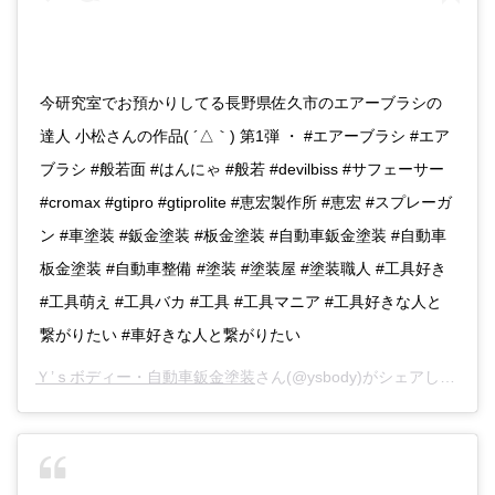
今研究室でお預かりしてる長野県佐久市のエアーブラシの
達人 小松さんの作品( ´△｀) 第1弾 ・ #エアーブラシ #エア
ブラシ #般若面 #はんにゃ #般若 #devilbiss #サフェーサー
#cromax #gtipro #gtiprolite #恵宏製作所 #恵宏 #スプレーガ
ン #車塗装 #鈑金塗装 #板金塗装 #自動車鈑金塗装 #自動車
板金塗装 #自動車整備 #塗装 #塗装屋 #塗装職人 #工具好き
#工具萌え #工具バカ #工具 #工具マニア #工具好きな人と
繋がりたい #車好きな人と繋がりたい
Ｙ’ｓボディー・自動車鈑金塗装
さん(@ysbody)がシェアした投稿 -