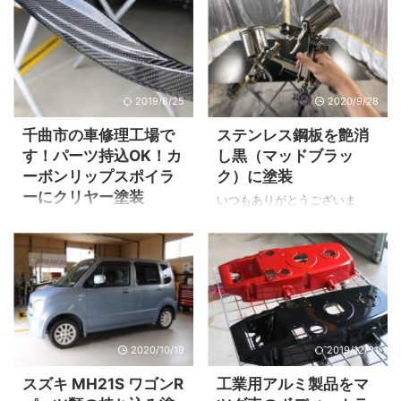
きます。 赤四角で囲った色を
ティングを確認 ▲元々付いて
調合すると・・・ 今回塗装す
いた後期型バンパーを取り外
るSUBARU「11K」という色が
して前期型のバンパー（白）
出来上がります。 データー通
を仮合わせします。 ▲グリル
りに「11K」を調合しただけで
⇔ヘッドライトのボンネット
2019/8/25
2020/9/28
すので現車に合わせた「調色
とフロントバンパー上部が干
作業」はせずに済みます。 こ
渉してしまうので加工しなが
千曲市の車修理工場で
ステンレス鋼板を艶消
の「調色作業」が大変難しく
ら取り付けです。 主な加工
す！パーツ持込OK！カ
し黒（マッドブラッ
時間がかかるのでデーター通
は、 バンパービームを前期型
ーボンリップスポイラ
ク）に塗装
りに塗装してもOKでしたら
へ交換。 車体に取り付くビー
ーにクリヤー塗装
「調色作業料金がかかりませ
ム取付穴を長穴加工。 その
いつもありがとうございま
ん」 この件はオーナーさんと
他、外板部品を微妙に調整。
す。Y'sボディー代表小林で
社外品のカーボンパーツを購
も打ち合わせ済みです。 太陽
この方法で干渉が無くなりま
す。 今回はステンレス鋼板の
入したが表面の状態が悪い、
光に当てるとパール感がでま
した。 前期型フロントバンパ
片面をつや消しの黒に塗装さ
何かよい方法は無いの？ また
す。 そして研ぎ作業を終えた
ー修理 ▲ヤフオクで落札した
せて頂きました。 それではビ
はカーボンパーツの表面がく
ダクトをエア ...
状態がキズ有りですので綺 ...
フォー・アフターを見ていき
すんだり、塗装が劣化してき
ましょう！ ビフォー・アフタ
た！ そう言った場合には表面
ー ▲こちらのステンレス鋼板
を処理してその上にクリヤー
2020/10/19
2019/12/31
を持ち込んで頂きました。 ▲
塗装をしてやると綺麗な光沢
片面のみ塗装をいたします。
で表面を保護出来ます。 また
スズキ MH21S ワゴンR
工業用アルミ製品をマ
▲塗装完了です。 つや消し黒
劣化に関しては、状態がひど