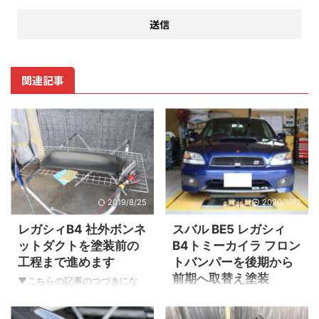
関連記事
2019/8/25
2020/10/2
レガシィB4 社外ボンネ
スバル BE5 レガシィ
ットダクトを塗装前の
B4トミーカイラ フロン
工程まで進めます
トバンパーを後期から
前期へ取替え塗装
▼こちらの記事のつづきにな
ります 塗装の下準備 作業のタ
▼追突事故修理の記事はこち
イミングを見て色を作ってい
ら フロントバンパーのフィッ