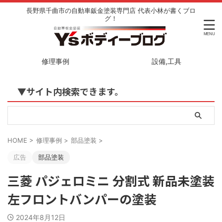
長野県千曲市の自動車鈑金塗装専門店 代表小林が書くブロ
グ！
修理事例
設備,工具
▼サイト内検索できます。
HOME
>
修理事例
>
部品塗装
>
広告
部品塗装
三菱 パジェロミニ 分割式 新品未塗装
左フロントバンパーの塗装
2024年8月12日