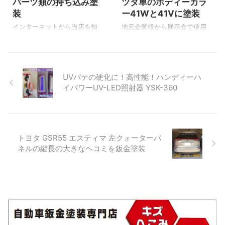
パーツ類の持ち込み塗
ツダ車のボディーカラ
の塗装ですが塗りたては艶が
い場合でない限りツヤを復活
装
ー41Wと41Vに塗装
あります。 乾燥するに従って
させる事が可能です。 今回の
徐々に艶が引けていきます。
ご依頼内容は新品のカーボン
インターネットから当店を知
地元企業様から展示会で使用
▲乾燥して艶が引けました。
リップスポイラーの表面にク
って頂きありがとうございま
する工業用アルミ製品の塗装
こちらの作業はインスタグラ
リヤー塗装です。 オーナーさ
す。 どうも！Y'sボディー代表
のご依頼です。 今回ご依頼を
ムでもUPしています。 &nbs
んいわくインターネット検索
小林です。 今回はこちらのワ
してくださったご担当者様は
...
で当店が上位表示されたの
ゴンRのパーツ単体での塗装の
以前当店で車の修理をさせて
UVパテの硬化に！高性能！ハンディーハ
事。 そのブログ内容を確認し
ご依頼です。 ▼塗装させて頂
頂いております。 車修理以外
イパワーUV-LED照射器 YSK-360
てのご来店です。 ありがとう
くパーツはこちら ラジエター
でもこうして当店を選んで頂
御座 ...
グリル フロントバンパー 左右
きありがとうございます。 そ
サイドステップ リアバンパー
れでは簡単に塗装完成までの
リアバンパーアンダースポイ
工程を見ていきましょう！ 工
ラー（FRP） これらのパーツ
業用アルミ製品の塗装完成ま
トヨタ GSR55 エスティマ 左クォーターパ
は元々車体に取り付いている
での流れ ▲こちらがご依頼頂
ネルの縦長の大きなヘコミを鈑金塗装
ものとは別のタイプになりま
いた塗装前の工業用アルミ製
す。 それではパーツの塗装風
品です。 下地処理 ▲下地処
景を見ていきましょう！ 塗装
理をして塗装ブース内で下塗
するパーツ類 ▲手前から、フ
り～中塗り～上塗りまでを行
ロントバンパー、奥にある白
います。 下塗りのウォッシュ
いのが左右サイドステップ。
プライマーを塗装 ▲少し黄 ...
&nbs ...