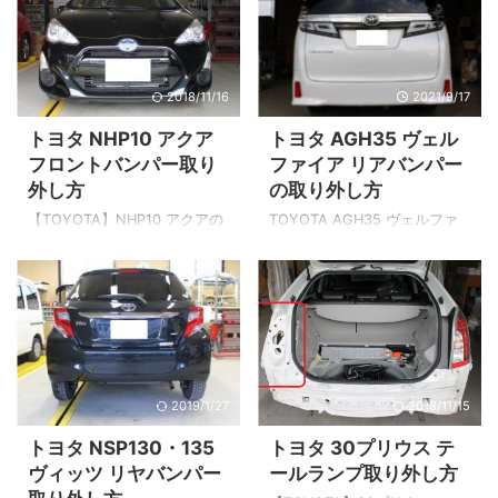
2018/11/16
2021/9/17
トヨタ NHP10 アクア
トヨタ AGH35 ヴェル
フロントバンパー取り
ファイア リアバンパー
外し方
の取り外し方
【TOYOTA】NHP10 アクアの
TOYOTA AGH35 ヴェルファ
フロントバンパーの取り外し
イア リヤバンパーの取り外し
方の説明です。 ボンネットを
方を画像を使い詳しく説明し
開けます ボンネットを開ける
ています。 バックドアを開け
と赤丸のヶ所にクリップがあ
てネジの位置を確認 ▲バック
ります。 こちら3個外せばOK
ドアを開けた○印の場所にトル
です。 他のヶ所にも並列して
クスT30のボルトが左右にあり
付いてますがバンパービーム
ます。 ▲トルクスT30 リア
2019/1/27
2018/11/15
(バンパーステー)を止めている
バンパーサイドのクリップ位
クリップなので脱着には関係
置 ▲矢印の部分にクリップ、
トヨタ NSP130・135
トヨタ 30プリウス テ
ありません。 クリップはマイ
○印の部分はツメで止まってい
ヴィッツ リヤバンパー
ールランプ取り外し方
ナスドライバーのような先端
るだけです。 ▲小さなクリッ