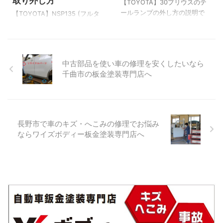
取り外し方
が細い工具で起こせば簡単に
プなので破損しやすいです。
【TOYOTA】30プリウスのテ
とれます。 バンパー下のボル
頭部分をマイナスドライバー
ールランプの外し方の説明で
【TOYOTA】NSP135 (フルタ
ト位置 わかりやすいようにバ
のような細いツールを使い起
す。 30プリウスの場合リヤバ
イム4WD)ヴィッツ リヤバンパ
ンパーを取り外して撮影して
こしてあげると引き抜くこと
ンパーを取外さないとテール
ー取り外し方の説明です。
ます。 バンパー下は頭径
がで ...
ランプを外すことができませ
NSP130はFF NSP135はフルタ
10mm計8 ...
ん。 ※上手くやれば片方だけバ
イム4WD リヤバンパーの外し
中古部品を使い車の修理を安くしたいなら
ンパーを外してその部分だけ
方は一緒です。 ボルト・クリ
千曲市の板金塗装専門店へ
浮かせて外すことは可能で
ップの位置を確認 バックドア
す。 この方法はこの記事の最
パネルを開けてボルト・クリ
後の動画で説明しています。
ップの位置を確認です。 上2つ
それでは画像を見ながら一緒
は頭径10mmのボルト 下6つは
にテールランプを外してみま
クリップで止まってます。 ス
長野市で車のキズ・へこみの修理でお悩み
しょう！ リヤバンパー取外し
クリューを外します ◯こちら
ならワイズボディー板金塗装専門店へ
状態 ▼リヤバンパー取外し方
を取り外します。(左右) 外し
はこちらで記事説明してま
たボルト。 クリップを外しま
す。 先ずはリヤバンパーを外
す 下側の画像です。 クリップ
します。 リヤバンパーリテー
...
ナー ▲リヤバンパーを取り外
さな ...