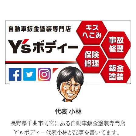
磨していきます。 下地処理完
理をして塗装ブース内で下塗
了！ ▲下地処理を終えたら塗
り～中塗り～上塗りまでを行
装をするために専用スタ ...
います。 下塗りのウォッシュ
プライマーを塗装 ▲少し黄 ...
代表 小林
長野県千曲市雨宮にある自動車鈑金塗装専門店
Y’ｓボディー代表小林が記事を書いてます。