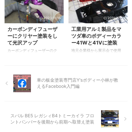
てのご来店です。 ありがとう
す。 塗装完了 塗装完了で
剥がれが気になるとのことで
御座 ...
す。 素地からカラーチェンジ
塗装させていただくことにな
することで内装パネルのドレ
2023/11/16
2019/12/31
りました。 それではビフォ
スアップになります。 当店で
ー・アフターを見て行きまし
カーボンディフューザ
工業用アルミ製品をマ
は持ち込みパーツ塗装も行っ
ょう！ リヤスポイラーの塗装
ーにクリヤー塗装をし
ツダ車のボディーカラ
ております。 お気軽にご相談
剥がれを確認！ ▲太陽の紫外
て光沢アップ
ー41Wと41Vに塗装
ください。 この度は塗装のご
線を浴びる上面が主に剥がれ
依頼誠にありがとうございま
ています。 ▲スポイラーを取
カーボンディフューザーのク
地元企業様から展示会で使用
した。
り外して修理していきます。
リヤー塗装までの工程 ▲リヤ
する工業用アルミ製品の塗装
下地作業 この投稿を
バンパーに取付けるカーボン
のご依頼です。 今回ご依頼を
Instagramで見る リヤス ...
タイプのディフューザーで
してくださったご担当者様は
す。 ▲中古ですが目立ったキ
以前当店で車の修理をさせて
車の板金塗装専門店Y'sボディー小林が教
ズが無く表面の状態も良好で
頂いております。 車修理以外
えるFacebook入門編
す。 この上にクリヤー塗装を
でもこうして当店を選んで頂
施工することで奥行きのある
きありがとうございます。 そ
光沢を手に入れる事ができま
れでは簡単に塗装完成までの
す。 ▲裏面です。 状態をチ
工程を見ていきましょう！ 工
ェックしたら下地処理をして
業用アルミ製品の塗装完成ま
スバル BE5 レガシィB4トミーカイラ フロ
いきます。 下地処理 ▲クリ
での流れ ▲こちらがご依頼頂
ントバンパーを後期から前期へ取替え塗装
ヤー塗装するので＃1500番程
いた塗装前の工業用アルミ製
度のペーパーを使い表面を研
品です。 下地処理 ▲下地処