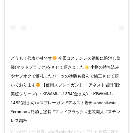
どうも！代表小林です
今回はステンレス鋼板に艶消し塗
装(マッドブラック)をさせて頂きました
小物の持ち込み
やヤフオクで落札したパーツの塗装も喜んで施工させて頂
いております
【使用スプレーガン】 ・アネスト岩田(旧:
美粧シリーズ) ・KIWAMI-1-13B4(金さん) ・KIWAMI-1-
14B2(銀さん) #スプレーガン #アネスト岩田 #anestiwata
#cromax #艶消し塗装 #マッドブラック #塗装職人 #ステン
レス鋼板
Ｙ’ｓボディー 代表小林
(@ysbody)がシェアした投稿 -
2020年 9月月19日午後5時48分PDT