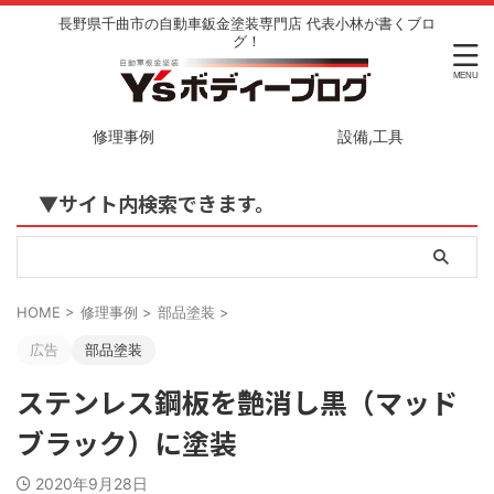
長野県千曲市の自動車鈑金塗装専門店 代表小林が書くブロ
グ！
修理事例
設備,工具
▼サイト内検索できます。
HOME
>
修理事例
>
部品塗装
>
広告
部品塗装
ステンレス鋼板を艶消し黒（マッド
ブラック）に塗装
2020年9月28日