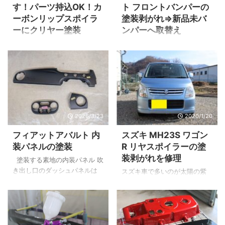
す！パーツ持込OK！カ
ト フロントバンパーの
ーボンリップスポイラ
塗装剥がれ⇒新品未バ
ーにクリヤー塗装
ンパーへ取替え
社外品のカーボンパーツを購
塗装の剥がれを確認 塗装のク
入したが表面の状態が悪い、
リヤー層がペリペリと剥がれ
何かよい方法は無いの？ また
てきています。 フロントバン
はカーボンパーツの表面がく
パーの取り外し バンパー裏の
すんだり、塗装が劣化してき
画像です。 グリルやフォグラ
た！ そう言った場合には表面
ンプなどの付属品は塗装後の
を処理してその上にクリヤー
新品バンパーに組み付けま
2026/3/23
2020/1/20
塗装をしてやると綺麗な光沢
す。 新品未塗装バンパー 奥
で表面を保護出来ます。 また
に写っているグレーのバンパ
フィアットアバルト 内
スズキ MH23S ワゴン
劣化に関しては、状態がひど
ーが新品未塗装バンパーで
装パネルの塗装
R リヤスポイラーの塗
い場合でない限りツヤを復活
す。 SUZUKIの場合、最初から
装剥がれを修理
させる事が可能です。 今回の
プライマー処理がされている
塗装する素地の内装パネル 吹
ご依頼内容は新品のカーボン
ので溶剤型塗料の場合、その
き出し口のダッシュパネルは
スズキ車で多いのが太陽の紫
リップスポイラーの表面にク
まま塗装の工程へ移る事が出
ソリッドグレー (グリージョ・
外線を浴び続けることで起こ
リヤー塗装です。 オーナーさ
来ます。 塗装完了 ボディー
カンポヴォーロ) 676Aへ塗装
るリヤスポイラーの塗装の剥
んいわくインターネット検索
カラーの調色を行いバンパー
エアコンスイッチパネルはレ
がれ。 おそらくスポイラーの
で当店が上位表示されたの
の塗装が完了したところ ...
ッド(ロッソ・パッショー
純正塗装の性能が弱いと予測
事。 そのブログ内容を確認し
ネ)111Aへ塗装させて頂きま
できます。 今回はその塗装の