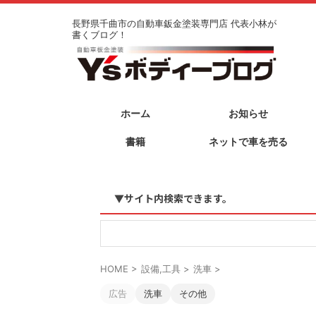
長野県千曲市の自動車鈑金塗装専門店 代表小林が
書くブログ！
ホーム
お知らせ
書籍
ネットで車を売る
▼サイト内検索できます。
HOME
>
設備,工具
>
洗車
>
広告
洗車
その他