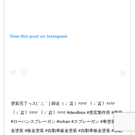
View this post on Instagram
塗装完了っス( ´△｀) 師走（；´Д`）ﾊｧﾊｧ （；´Д`）ﾊｧﾊｧ
（；´Д`）ﾊｧﾊｧ （；´Д`）ﾊｧﾊｧ #devilbiss #恵宏製作所 #恵宏
#ローハンスプレーガン #rohan #スプレーガン #車塗装 #鈑
金塗装 #板金塗装 #自動車鈑金塗装 #自動車板金塗装 #自動