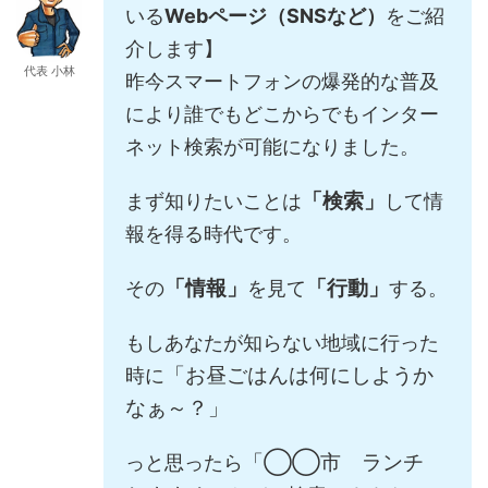
いる
Webページ（SNSなど）
をご紹
介します】
代表 小林
昨今スマートフォンの爆発的な普及
により誰でもどこからでもインター
ネット検索が可能になりました。
「検索」
まず知りたいことは
して情
報を得る時代です。
「情報」
「行動」
その
を見て
する。
もしあなたが知らない地域に行った
「お昼ごはんは何にしようか
時に
なぁ～？」
「◯◯市 ランチ
っと思ったら