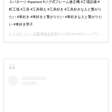
スパネージ #spanesi #ジグ式フレーム修正機 #工場設備 #
町工場 #工具 #工具萌え #工具好き #工具好きな人と繋がり
たい #車好き #車好きと繋がりたい #車好きな人と繋がりた
い #車好き男子
Ｙ’ｓボディー・自動車鈑金塗装
さん(@ysbody)がシェアした投稿 -