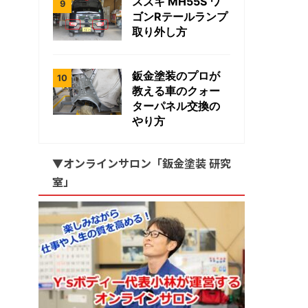
スズキ MH55S ワ
ゴンRテールランプ
取り外し方
鈑金塗装のプロが
教える車のクォー
ターパネル交換の
やり方
▼オンラインサロン「鈑金塗装 研究
室」