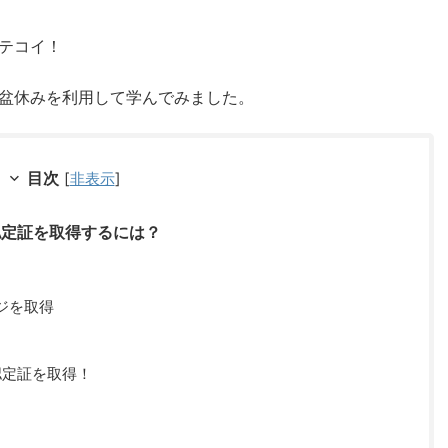
テコイ！
盆休みを利用して学んでみました。
目次
[
非表示
]
プ認定証を取得するには？
ッジを取得
認定証を取得！