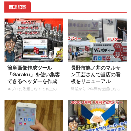
関連記事
2020/1/1
2020/1/2
簡単画像作成ツール
長野市篠ノ井のマルサ
「Garaku」を使い集客
ン工芸さんで当店の看
できるヘッダーを作成
板をリニューアル
▲プロに依頼しなくても上の
開業から12年間お世話になっ
ような画像が自分で簡単に作
た当店Y’ｓボディー鈑金塗装専
れる仕事道具に興味ありませ
門店の看板をこの度リニュー
んか？ 今まで僕が使っていた
アルいたしました！ それでは
無料フリーソフト ホームペー
まずボロボロになった旧看板
ジやブログまたはFacebookの
を見てみましょう！ 旧Y’ｓボ
ようなSNSを運営するうえで
ディーの看板 ▲劣化した旧