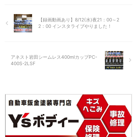
なるのが理想ですよね♪ どう
書いています。 技術的なご相
たいのがデュアルディスプレ
やったらメーカーからスポン
談 人材不足、雇用に関しての
イです。（パソコン画面を2つ
サーになってもらえるのか？
ご相談 独立の相談 仕事の確
にすること） おすすめする理
【録画動画あり】8/12(水)夜21：00～2
今までの鈑金塗 ...
保、集客についてのご相談
由 作業効率が42％UPの研究デ
2：00 インスタライブやりました！
【超重要】これからは同業者
ータ 98％以上の人が作業効率
さんに対し相談の返信や回答
UPを実感 かかるコストは2万
ができない場合があります ▼
円弱 設置、設定が簡単 例えば
鈑金塗装学びのコミュニティ
こんな業務 見積もり SNSの更
ー ▼ホームページ制作も開
新 ブログを書く 会計ソフトへ
アネスト岩田シームレス400mlカップPC-
始！
帳簿の入力 仕事で分からない
400S-2LSF
事をネット検索 ディスプレイ
（モニター）を2つにして、こ
れらの業務全てにおいて作業
効率が大幅にUP！作業時間が
大幅に短縮しました。 これは
もっと早くやるべきだったと
...