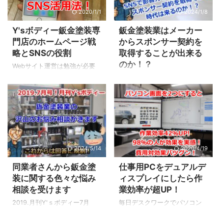
まず1番最初の目に飛び込むの
Y’ｓボディー看板 そんな流れ
2020/1/1
2024/1/8
が「アイキャッチ画像」と呼
で長野市篠ノ井の「マルサン
ばれる1番上の画像。 長年ブロ
工芸さん」へ看板の相談をさ
Y'sボディー鈑金塗装専
鈑金塗装業はメーカー
グを運営してますが画像を加
せてもらうことになりまし
門店のホームページ戦
からスポンサー契約を
工したり文字を入れたりする
た。 そして打ち合わせをさせ
略とSNSの役割
取得することが出来る
のに興味を持ったのは最近で
てもらって完成した看板がこ
のか！？
す。 ちなみに上のアイキャッ
ちら！ 新Y’ｓボディーの看板
Webサイト運営は勉強が必要
チ画像は今回投資をした
▲ジャン！！！ ▲新Y’ｓボデ
View this post on Instagram
2020.月刊Y'sボディー2月号！
「Garaku(ガラク)」と言う有
ィー看板 研究室正面の自立看
研究室のPCの画面をデュアル
スポンサー（メーカー）・プ
料ソフトを使って作っていま
板はこんな感じに！ コンセプ
ディスプレイにしたよ🖥🖥 作業
レイヤー（鈑金塗装業者）・
す。 では今までは何でやって
トは何屋さんなのか直感的 ...
効率超アップ
もっと早くに
購入者（鈑金塗装業者等）の
...
気付けば良かった〜(´Д` )ハァ
三方良しが最も重要 まず僕が
ハァ (´Д` )ハァハァ ・ #デュ
最も重要だと思うのがこの三
アルディスプレイ #デュアルデ
方良しになれるのか！？って
2024/5/14
2020/4/19
ィスプレイ始めました #デュア
こと！ スポンサーは契約金や
ルモニター #デュアルモニター
商品をプレイヤーに提供す
同業者さんから鈑金塗
仕事用PCをデュアルデ
最高 #作業効率アップ #作業効
る。 プレイヤーはその商品を
装に関する色々な悩み
ィスプレイにしたら作
率向上 #作業効率 #モニター２
使いアピールする。 アピール
相談を受けます
業効率が超UP！
つ #iiyama # ...
した商品を見て購入者が増え
る。 購入者からありがとうと
2019.月刊Y'ｓボディー7月
毎日デスクワークでパソコン
言ってもらう。 こんな循環に
号！ ※いただいた悩みを簡単に
を使う人に絶対におすすめし