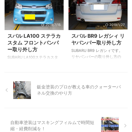
ーさんのこだわりで元々付い
いとフロントバンパーが外せ
ている白色のパネルから黒色
ません。 ポイントをおさえれ
のパネルに取り替えます。 ピ
ば簡単です。 参考にしてみて
ラーの名称 ▲ここでちょっと
ください。 フロントグリルを
2019/7/15
2019/1/27
座学を！ 普通車のピラーの呼
外します まずは画像のように
び方はA、B、Cと分けて呼ぶ
フロントグリルを外します。
スバル LA100 ステラカ
スバル BR9 レガシィ リ
名称があります。 画像のよう
ボディー側にクリップで止ま
スタム フロントバンパ
ヤバンパー取り外し方
にフロント側から Aピラー Bピ
っているだけですので手前に
ー取り外し方
ラー Cピラー っとなります。
引けば外れます。 ※プラスチッ
SUBARU BR9 レガシィです。
画像の箇所と照らし合わせて
クですので経年劣化している
リヤバンパーの取り外し方の
SUBARU LA100ステラカスタ
見てください。 取替えるトリ
ケースがありますので冬場は
説明です。 リヤゲートを開け
ムのフロントバンパーの取り
ムパネル（白色） ▲室内側で
温めてから外しましょう。 フ
る リヤゲートを開けます。 開
外し方です。 DAIHATSU
す。 こちらが右のAピラーで
ロントグリル価格 取り外した
口部にはクリップやネジがあ
LA100ムーブカスタムのOEM
す。 取 ...
フロントグリル 名称：フロ ...
りません。 リヤバンパーサイ
車なので共通です。 ボンネッ
鈑金塗装のプロが教える車のクォーターパ
ド 赤矢印の位置にクリップが
トを開けた上側のクリップ4個
ネル交換のやり方
あります。 リヤバンパークリ
を外す DAIHATSUとSUBARU
ップ リヤバンパーに使われて
共通のクリップ4個です。 溝の
いるクリップです。 名称：ク
部分に工具を入れ頭を起こし
リップ 部品番号：909140007
てやると取れます。 名称：ク
価格：￥130（税抜） マッド
リップ 部品番号：
自動車塗装はマスキングフィルムで時間短
ガードを外す 左右にマッドガ
9004468320 価格：
縮・経費削減を！
ード(泥よけ)が付いてる場合。
￥160（税抜） ナンバープレ