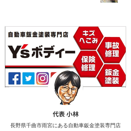
(純正オプションです) 赤丸の
ート裏の隠しクリップを外す
ネジ×2 画像で写ってま ...
こちらのクリップが1個。 バ
ンパー横のクリップを外す こ
ちらも溝の部分に工 ...
代表 小林
長野県千曲市雨宮にある自動車鈑金塗装専門店