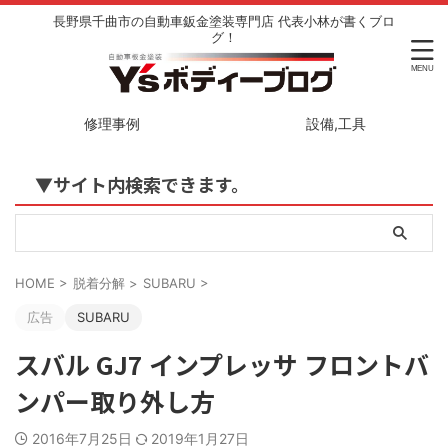
長野県千曲市の自動車鈑金塗装専門店 代表小林が書くブロ
グ！
修理事例
設備,工具
▼サイト内検索できます。
HOME
>
脱着分解
>
SUBARU
>
広告
SUBARU
スバル GJ7 インプレッサ フロントバ
ンパー取り外し方
2016年7月25日
2019年1月27日