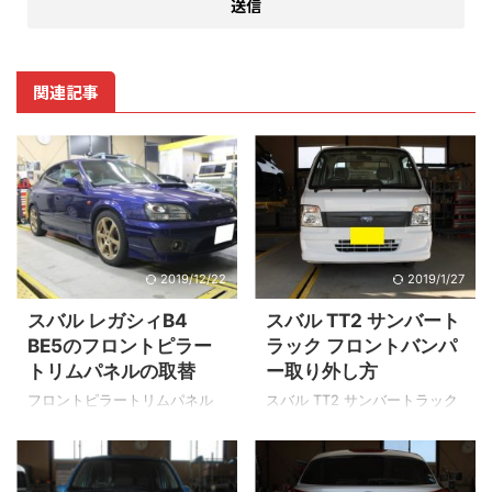
関連記事
2019/12/22
2019/1/27
スバル レガシィB4
スバル TT2 サンバート
BE5のフロントピラー
ラック フロントバンパ
トリムパネルの取替
ー取り外し方
フロントピラートリムパネル
スバル TT2 サンバートラック
の取替 ▲フロントガラスとフ
（軽トラック）のフロントバ
ロントドアガラスの間の骨格
ンパーの取り外し方です。 こ
をピラーと呼びます。 オーナ
ちらの車種はグリルを外さな