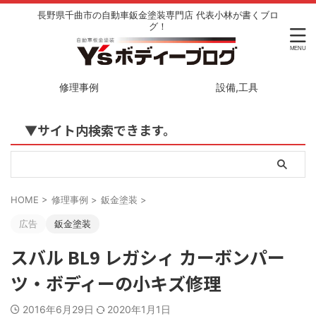
長野県千曲市の自動車鈑金塗装専門店 代表小林が書くブロ
グ！
修理事例
設備,工具
▼サイト内検索できます。
HOME
>
修理事例
>
鈑金塗装
>
広告
鈑金塗装
スバル BL9 レガシィ カーボンパー
ツ・ボディーの小キズ修理
2016年6月29日
2020年1月1日