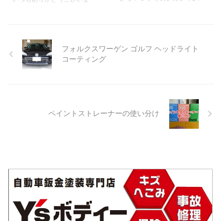
BE5 トミーカイラコンプリー
す。 今回は平成18年式のラン
ト！ ご依頼された他の作業も
クルプラドの塗装の剥がれを
見ていきましょう！ 先ずはテ
修理させていただくことにな
ールランプの取替です・・・
りました。 10年以上経った車
フォルクスワーゲン ゴルフ ヘッドライト
中古テールランプ ▲反射して
ですと太陽の紫外線を浴びや
コーティング
いて分かりにくいですがテー
すい上面の塗装が経年劣化に
ルレンズにキズがついている
より剥がれてくる現象が起こ
ので取替えます。 ▲車体から
ります。 剥がれてきた箇所は
テールランプを取り外しまし
右ルーフサイド 左ルーフサイ
た。 ▲こちらがオーナーさん
ド バックドア上部 こちらの3
がヤフオクで落札したテール
ペイントストレーナーの使い分け
ヶ所です。 それでは修理工程
ランプです。 状態も良く安く
と合わせビフォー・アフター
入手！ ※ちなみに片側で新品だ
を見ていきましょう！ 右ルー
と￥19,700-（税抜） ▲取付け
フサイドの塗装の剥がれ状態
る前にテールランプ裏に付い
左ルーフサイドの塗装の剥が
ているパッキンを新品にしま
れ状態 バックド ...
す。 ...