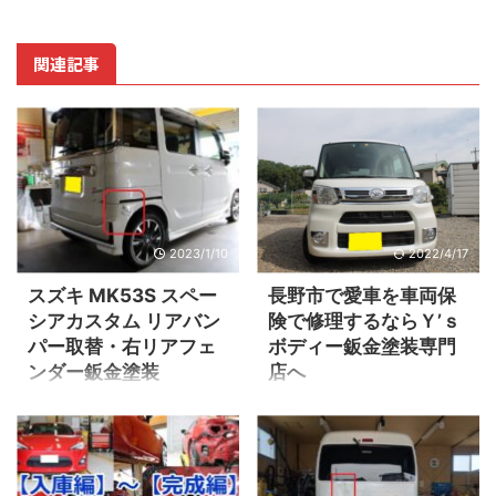
関連記事
2023/1/10
2022/4/17
スズキ MK53S スペー
長野市で愛車を車両保
シアカスタム リアバン
険で修理するならＹ’ｓ
パー取替・右リアフェ
ボディー鈑金塗装専門
ンダー鈑金塗装
店へ
リアバンパー・リヤフェンダ
DAIHATSUタント車両保険で修
ーの損傷 ▲リアバンパーは取
理 ▲まずは今回ぶつけてしま
替・リアフェンダーは鈑金で
った修理箇所の確認です。 ※そ
作業いたします。 鈑金作業
の箇所だけ車両保険適用とな
この投稿をInstagramで見る
ります。 スライドドア・タイ