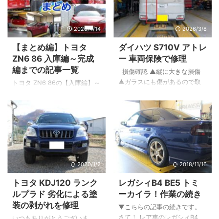
Ｙ’ｓボディー 代表小林
ヤ前のパネル ▲後ろのバンパ
(@ysbody)がシェアした投稿
ー ▲ホイールキャップ ▲ホイ
2020/4/14
2026/3/8
▲スタッド溶接機という機械
ールにキズが有りタイヤにも
を使って凹んだ鉄板を元の位
打痕（だこん）があります。
【まとめ編】トヨタ
ダイハツ S710V アトレ
置へ復元させていきます。
修理途中画像 ▲取り替える新
ZN6 86 入庫編～完成
ー 車両保険で修理
この投稿をInstagramで見る
品スライドドアです。 ▲鈑金
編までの記事一覧
Ｙ’ｓボディー 代表小林
を行い下地処理の途中画像で
損傷確認 ▲縦に大きな損傷
(@ysbody)がシェアした投稿
す。 矢印の部分は事故とは関
▲ガラスにも傷があるので取
トヨタ ZN6 86の【入庫編】～
▲鈑金作業風景 &nbsp ...
係ないので車両保険適用外で
替えます。 ▲バックドアを開
【完成編】までまとめたペー
すがサービスで修理します。 ※
けた画像です。 ドアも大きく
ジです。 上から順番になって
直接Ｙ’ｓボディーへご相談を
変形しています。 ▲バンパー
います。
いただけるとこんなサービス
です。 ▲バンパーを取り外し
も可能な場合がござ ...
て内部の確認。 バックパネル
という骨格部位にも損傷あ
り。 ▲上から見た画像です。
▲こちらは右側の正常部分。
2020/1/2
2018/11/16
修理中 ▲板金修理を行いま
トヨタ KDJ120 ランク
レガシィB4 BE5 トミ
す。 ▲バックパネルは取替
ルプラド 劣化による塗
ーカイラ！作業の続き
え。 ▲バックパネルを取り外
装の剥がれを修理
しました。 & ...
▼こちらの記事の続きです。
さて！ レア車のレガシィB4
いつもありがとうございま