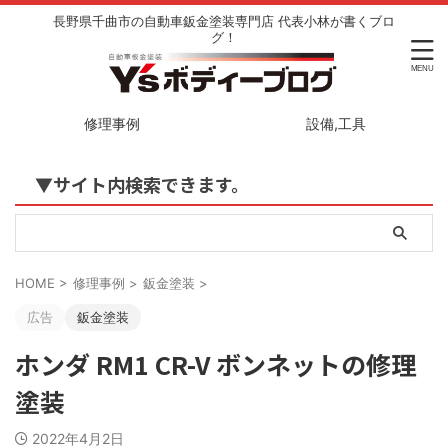
長野県千曲市の自動車鈑金塗装専門店 代表小林が書くブロ
グ！
修理事例
設備,工具
▼サイト内検索できます。
HOME
>
修理事例
>
鈑金塗装
>
広告
鈑金塗装
ホンダ RM1 CR-V ボンネットの修理
塗装
2022年4月2日