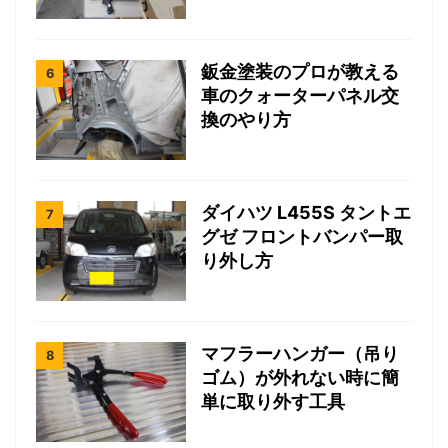
鈑金塗装のプロが教える
車のクォーターパネル交
換のやり方
ダイハツ L455S タントエ
グゼ フロントバンパー取
り外し方
マフラーハンガー（吊り
ゴム）が外れない時に簡
単に取り外す工具