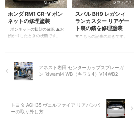
傷を確認！ ▲このようにキズ
2022/4/2
2020/1/1
た形跡があります。 画像はあ
があります。 一部錆が発生し
りませんが左側も修理した跡
ホンダ RM1 CR-V ボン
スバル BH9 レガシィ
ています。 塗装風景 ▲キズ
がはっきりとありました。 ▲
ネットの修理塗装
ランカスター リアゲー
を修理して塗装後の画像で
リアバンパーの隙間のズレ。
ト裏の錆を修理塗装
す。 ▲リアバンパーは取り外
▲給油口付近が段差があり、
ボンネットの状態の確認 ▲お
して修理塗装。 【動画】塗装
パテで形が作られているため
預かりしたときの状態です。
▼こちらの記事の続きです。
風景 この投 ...
パテ痩せと言われる跡が出て
修理中 ▲下地処理をしていく
リアゲート裏の錆の除去をし
います。 ▲スポイラーの浮
と補修歴がありました。 その
てシーリングそして塗装作業
き。 ▲全体的に下地処理 ...
補修塗膜も良くない状態でし
です。 修理箇所のチェック ▲
た。 下地からやり直すために
修理する箇所はこちら ▲シー
アネスト岩田 センターカップスプレーガ
ボンネットの塗装をはいで下
リングに亀裂が入り錆が進行
ン ‘kiwami4 WB（キワミ4）V14WB2
地からやり直します。 ▲下地
しています。 ▲分かりづらい
塗装を終えた画像です。 ▲こ
ですが当たりゴムの付け根か
ちらは塗装後に塗装面を磨い
ら錆が発生。 ▲こちらもシー
ている画像です。（塗装中に
リング箇所から錆が発生して
付着するホコリの除去や塗肌
ますので修理ですがオーナー
トヨタ AGH35 ヴェルファイア リアバンパ
の調整を行っています） 修理
さんが応急処置済みです。 ▲
ーの取り外し方
塗装が完成！ ▲完成です。 ご
同じくシーリングの隙間から
覧のように綺麗に復活いたし
錆が発生。 ▲こちらは先程の
ました。 今回ボンネット横の
反対側の左。 リアゲート取外
左 ...
し ▲作業する上で取り付けた