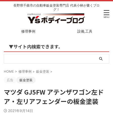
長野県千曲市の自動車鈑金塗装専門店 代表小林が書くブロ
グ！
修理事例
設備,工具
▼サイト内検索できます。
HOME
>
修理事例
>
鈑金塗装
>
広告
鈑金塗装
マツダ GJ5FW アテンザワゴン左ド
ア・左リアフェンダーの板金塗装
2021年9月14日