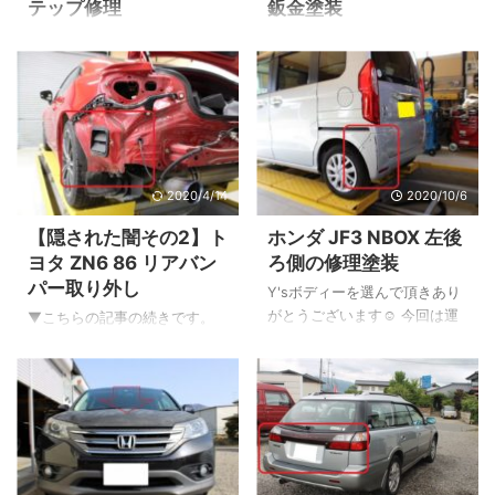
テップ修理
鈑金塗装
トヨタ BB 左内輪差による損傷
サイドステップ後方のキズ・
修理です。 実費修理の場合、
へこみの確認 ▲TOYOTAルー
価格をおさえる方法として取
ミー ▲こちらがキズ・へこみ
替える部品を新品部品ではな
です。 この場所だと修理する
く中古部品（リサイクルパー
のにスライドドアが邪魔にな
ツ）をおすすめしています。
るので脱着作業が必要になり
その理由として新品よりも中
ます。 それを含めて動画にま
2020/4/14
2020/10/6
古の方が安いから。（中古部
とめてあるのでよろしければ
品は探しても無い場合があり
ご覧ください。 【動画】
【隠された闇その2】ト
ホンダ JF3 NBOX 左後
ます） 今回もそのようなケー
TOYOTAルーミー左サイドス
ヨタ ZN6 86 リアバン
ろ側の修理塗装
スをご提案させて頂きまし
テップ後方の鈑金塗装 ▲Y'sボ
パー取り外し
た。 特に新品にこだわりが無
ディーYouTubeチャンネルで
Y'sボディーを選んで頂きあり
ければ優良品の中古でも見た
す。 鈑金塗装が完成！ ▲完
がとうございます☺ 今回は運
▼こちらの記事の続きです。
目や機能的な問題はほぼあり
成です。 塗装範囲を出来るだ
転中にバックする時に最もぶ
さて！お次はリア周り！ リア
ません。（キズがあれば塗装
け狭くすることでコスパの良
つけやすい、左後ろ側の修理
フェンダーのチェックをして
をします） 結果、中古部品を
い修理をさせて頂きました。
のご依頼です。 それではビフ
リアバンパーを取り外してい
使うことで新品部品と比較し
修理方 ...
ォー・アフターを見ていきま
きましょう！ リアフェンダー
て約4万円のコストダウンに成
しょう！ 修理する車はホンダ
のチェック！ ▲画像では分か
功。 それではビフォー・ア ...
NBOX ▲軽自動車の人気車
りづらいですがプロ目線で見
種、NBOXです！ 左後ろの損
るとリアフェンダーに修理し