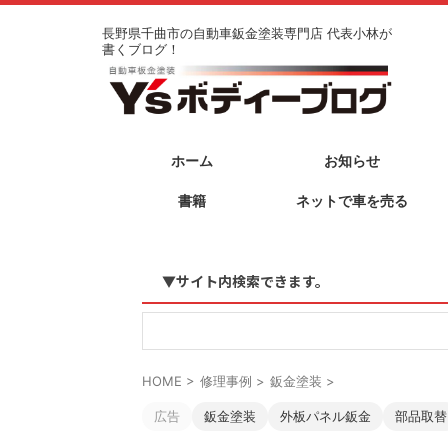
長野県千曲市の自動車鈑金塗装専門店 代表小林が
書くブログ！
ホーム
お知らせ
書籍
ネットで車を売る
▼サイト内検索できます。
HOME
>
修理事例
>
鈑金塗装
>
広告
鈑金塗装
外板パネル鈑金
部品取替