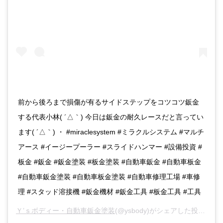
前から後ろまで損傷が有るサイドステップをコツコツ鈑金
する代表小林( ´△｀) 今日は鈑金の耐久レースだと言ってい
ます( ´△｀) ・ #miraclesystem #ミラクルシステム #マルチ
アース #イージープーラー #スライドハンマー #設備投資 #
板金 #鈑金 #鈑金塗装 #板金塗装 #自動車鈑金 #自動車板金
#自動車鈑金塗装 #自動車板金塗装 #自動車修理工場 #車修
理 #スタッド溶接機 #鈑金機材 #鈑金工具 #板金工具 #工具
Ｙ’ｓボディー・自動車鈑金塗装
(@ysbody)がシェアした投稿 -
20