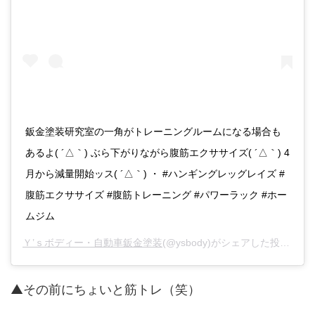
鈑金塗装研究室の一角がトレーニングルームになる場合も
あるよ( ´△｀) ぶら下がりながら腹筋エクササイズ( ´△｀) 4
月から減量開始ッス( ´△｀) ・ #ハンギングレッグレイズ #
腹筋エクササイズ #腹筋トレーニング #パワーラック #ホー
ムジム
Ｙ’ｓボディー・自動車鈑金塗装
(@ysbody)がシェアした投稿 -
20
▲その前にちょいと筋トレ（笑）