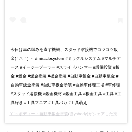
今日は車の凹みを直す機械、スタッド溶接機でコツコツ鈑
金( ´△｀) ・ #miraclesystem #ミラクルシステム #マルチア
ース #イージープーラー #スライドハンマー #設備投資 #板
金 #鈑金 #鈑金塗装 #板金塗装 #自動車鈑金 #自動車板金 #
自動車鈑金塗装 #自動車板金塗装 #自動車修理工場 #車修理
#スタッド溶接機 #鈑金機材 #鈑金工具 #板金工具 #工具 #工
具好き #工具マニア #工具バカ #工具萌え
Ｙ’ｓボディー・自動車鈑金塗装
(@ysbody)がシェアした投稿 -
20