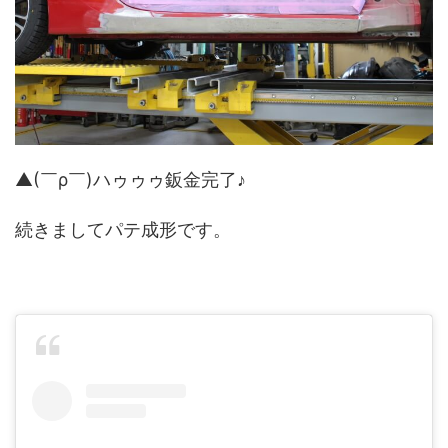
▲(￣ρ￣)ハゥゥゥ鈑金完了♪
続きましてパテ成形です。