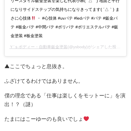
リースタイル鈑金塗装を楽しむ代表小林( ´△｀) 地面と平行
になりサイドステップの気持ちになりきってます( ´△｀) ま
さに心技体
・ #心技体 #uvパテ #ledパテ #パテ #鈑金パ
テ #板金パテ #中間パテ #ポリパテ #ポリエステルパテ #鈑
金塗装 #板金塗装
Ｙ’ｓボディー・自動車鈑金塗装
(@ysbody)がシェアした投稿 -
20
▲ここでちょっと息抜き。
ふざけてるわけではありません。
僕の理念である「仕事は楽しくをモットーに」を演
出！？（謎）
たまにはこーゆーのも良いでしょ