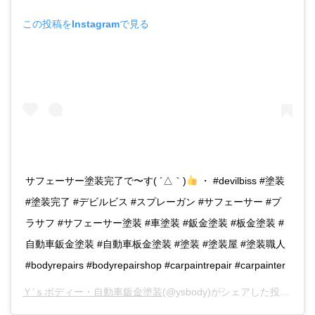
この投稿をInstagramで見る
サフェーサー塗装完了で〜す( ´△｀)
・ #devilbiss #塗装
#塗装完了 #デビルビス #スプレーガン #サフェーサー #プ
ラサフ #サフェーサー塗装 #車塗装 #鈑金塗装 #板金塗装 #
自動車鈑金塗装 #自動車板金塗装 #塗装 #塗装屋 #塗装職人
#bodyrepairs #bodyrepairshop #carpaintrepair #carpainter
Ｙ’ｓボディー・自動車鈑金塗装
(@ysbody)がシェアした投稿 -
20