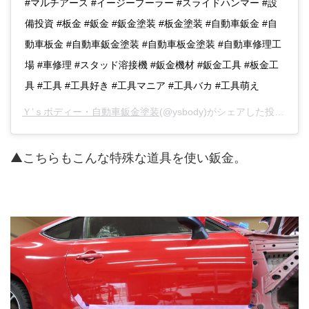
#マルチアース #イージープーラー #スライドハンマー #設
備投資 #板金 #鈑金 #鈑金塗装 #板金塗装 #自動車鈑金 #自
動車板金 #自動車鈑金塗装 #自動車板金塗装 #自動車修理工
場 #車修理 #スタッド溶接機 #鈑金機材 #鈑金工具 #板金工
具 #工具 #工具好き #工具マニア #工具バカ #工具萌え
Ｙ’ｓボディー・自動車鈑金塗装
(@ysbody)がシェアした投稿 -
20
▲こちらもこんな特殊な道具を使い鈑金。