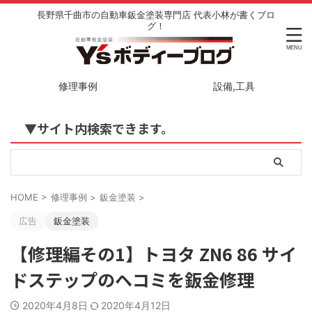
長野県千曲市の自動車鈑金塗装専門店 代表小林が書くブロ
グ！
修理事例
設備,工具
▼サイト内検索できます。
HOME
>
修理事例
>
鈑金塗装
>
広告
鈑金塗装
【修理編その1】トヨタ ZN6 86 サイ
ドステップのヘコミを鈑金修理
2020年4月8日
2020年4月12日