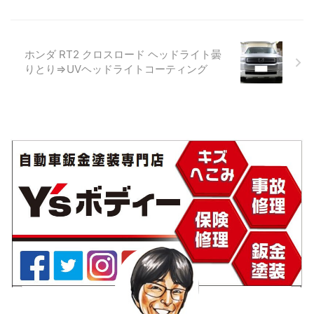
プラスチック樹脂です。 その
耐久性を求めるのなら素晴ら
ヘッドライト表面にコーティ
しい商品です） しかしお客様
ング膜があるのですがその膜
には耐久性2～3年程度と言っ
が紫外線の影響により剥がれ
て施工していた手前、わずか1
ホンダ RT2 クロスロード ヘッドライト曇
たり劣化していきます。 それ
年程度でコーティング膜が剥
りとり⇒UVヘッドライトコーティング
が曇りや黄ばみの原因なんで
がれてきたとクレームを多数
す！ それでは曇ったライトの
いただいております。 これは
リペアを見ていきましょう！
当店の過失なので今まで「イ
ヘッドライトの曇り取り ▲画
サム レンズリフォーマー2」で
像で見てもヘッドライトの曇
施工させていただいたお客様
りが確認できますね！ ヘッド
には個別にご連絡をさせてい
ライト取外 ...
ただき全てクレーム対応させ
ていただきます。 なお ...