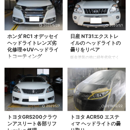
2025/6/29
2020/1/1
ホンダ RC1 オデッセイ
日産 NT31エクストレ
ヘッドライトレンズ劣
イルの ヘッドライトの
化修理⇒UVヘッドライ
曇りをリペア
トコーティング
鈑金塗装の他に経年劣化でく
すんできたヘッドライトの曇
リペア前のヘッドライトレン
りや黄ばみのリペアもやって
ズ表面のくすみ ▲運転席側
ます。 今回ご紹介のエクスト
（右側）の施工前の状態。 ▲
レイルですがレンズ表面は比
リペア前、左側の状態 施工の
較的軽度なくすみです。 施工
流れ この投稿をInstagramで
するタイミンは人それぞれで
見る Ｙ’ｓボディー 代表小林
すので気になったらお気軽に
洋平(@ysbody)がシェアした
2021/5/7
2019/12/22
ご相談ください。 施工価格は
投稿 ▲当店インスタグラムで
ヘッドライト1個1万5千円（税
す。 施工の流れをUPしていま
トヨタGRS200クラウ
トヨタ ACR50 エステ
抜） 耐久性は2～3年程度 約
すのでスクロールさせてご覧
ンアスリート各部リフ
ィマ ヘッドライトの曇
1年程度 工期は平均2日～3日
ください。 ヘッドライトリペ