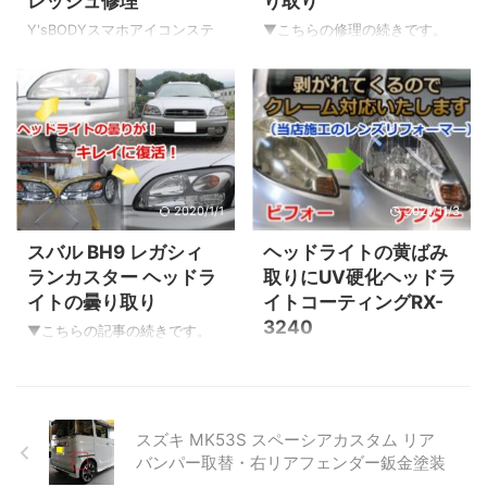
レッシュ修理
り取り
それではビフォーアフターを
ア⇒UVコーティングが完成 完
見ていきましょう！ 日差しが
成です。 レンズに透明感と艶
Y'sBODYスマホアイコンステ
▼こちらの修理の続きです。
当たりやすい上部分から劣化
が復活しました。 ヘッドライ
ッカー ▲実はオーナーさんと
バンパーとバックドアスポイ
は進みます ▲まだひどいくす
トレンズ表面のく ...
は長いお付き合いになりま
ラー修理の次はヘッドライト
みではありません。 画像だと
す。 当店のステッカーを貼っ
の曇り取りです。 昔のヘッド
分かりづらいですが太陽の日
ていただきありがとうござい
ライトはレンズがガラスでし
差しが当たりやす ...
ます！ ちょっとアップで見て
た。 最近の車はポリカーボネ
みましょうか！ 左右のヘッ
ート樹脂です。（プラスチッ
ドライトの曇り ▲右ヘッドラ
ク） そのポリカーボネート樹
2020/1/1
2021/11/3
イトです。UPで見てみましょ
脂表面に新車時は曇り防止に
う！ ※MODELLISTAのスポイ
コーティングされているので
スバル BH9 レガシィ
ヘッドライトの黄ばみ
ラー取替のビフォー・アフタ
すが経年劣化でそのコーティ
ランカスター ヘッドラ
取りにUV硬化ヘッドラ
ーは後ほどご紹介します。 ▲
ング膜がはがれてきます。 コ
イトの曇り取り
イトコーティングRX-
ヘッドライトはプラスチック
ーティング膜がはがれたむき
3240
です。その表面に劣化防止の
出しのポリカーボネート樹脂
▼こちらの記事の続きです。
コーティング膜があります。
は太陽の紫外線等に弱いので
愛車を長年所有していると太
当店では「イサム レンズリフ
数年間、太陽の紫外線を浴び
曇ってしまいます。 そう！そ
陽の紫外線でヘッドライトが
ォーマー2」というメーカーの
る事によりコーティング膜が
れが曇りの原因！ 磨いて綺麗
曇ったり黄ばんだりしてきま
ヘッドライトの曇り取りのコ
剥がれてきま ...
になってもその上にコーティ
す。 一昔前はヘッドライトは
ーティングを施工していまし
スズキ MK53S スペーシアカスタム リア
ング膜が無ければまた直ぐに
ガラスでしたが現在はポリカ
た。 施工後の仕上がりは申し
バンパー取替・右リアフェンダー鈑金塗装
曇 ...
ーボネート（PC）と呼ばれる
分なかったです。（1年程度の