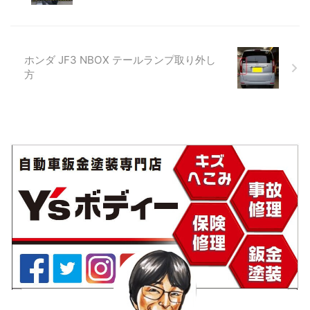
ラーも取り外します。 スポイ
れており、その下に下塗り塗
ラーが取り付けてあった箇所
装がされていますが、そこを
は両面テープが付いているの
水分が浸透してしまうと錆び
でその後丁寧に除去を行いま
が発生してしまいます。 劣化
ホンダ JF3 NBOX テールランプ取り外し
した。 ▲とりあえず的な修理
した塗膜を削り落として塗装
方
を複数回してあったためこち
前のマスキング 根気よく剥が
らは破棄となりました。 フロ
れた塗膜をサンダーとペーパ
ントバンパーはスポイラーレ
ーで削り落としして塗装前の
スで装着します。 さて！ここ
マスキング（他の箇所に塗料
からが闇です・・・ 左サイド
が付着しないように養生）を
ステップスポイラー取り外 ...
行います。 下地塗装⇒ベース
塗装⇒クリヤー塗 ...