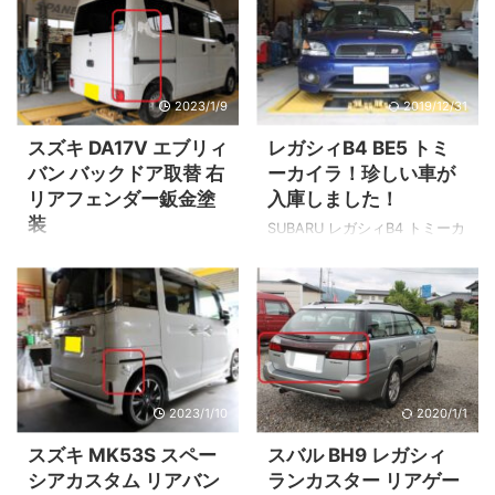
2023/1/9
2019/12/31
スズキ DA17V エブリィ
レガシィB4 BE5 トミ
バン バックドア取替 右
ーカイラ！珍しい車が
リアフェンダー鈑金塗
入庫しました！
装
SUBARU レガシィB4 トミーカ
イラ コンプリート車 限定300
バックドアとリアフェンダー
台 ▲ラジエターグリルにB4 ト
の損傷 ▲幸いにもガラスへの
ミーカイラコンプリート300台
ダメージはありませんでし
限定車！ ▲ボンネットにトミ
た。 ▲バックドアが押されて
ーカイラの亀さんエンブレ
リアフェンダーにぶつかり折
ム！ ▲トランク後方右側にB4
れ曲がった変形があります。
と2.2リットル使用のトミーカ
▲折れ曲がったとこによる、
2023/1/10
2020/1/1
イラエンブレム。 ▲トランク
ヒズミが発生。 リアバンパー
後方左側にトミーカイラエン
の損傷 ▲ぶつかった衝撃でリ
スズキ MK53S スペー
スバル BH9 レガシィ
ブレム ん～～(*_*) レアです！
アバンパーが変形 リアバンパ
シアカスタム リアバン
ランカスター リアゲー
全体のクルマの画像は修理が
ーは樹脂製です。 リアバンパ