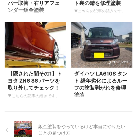
パー取替・右リアフェ
ト裏の錆を修理塗装
終わったら後日ブログでご紹
ーを取り外した内部の鉄板に
ンダー鈑金塗装
介します。 先ずはステップ部
も損傷がありましたがここで
▼こちらの記事の続きです。
分の修理を見ていきましょ
は割愛しております。 バック
リアゲート裏の錆の除去をし
リアバンパー・リヤフェンダ
う！ サイドステップの補修
ドア取り外し この投稿を
てシーリングそして塗装作業
ーの損傷 ▲リアバンパーは取
最初に車体から左右のサイド
Instagramで見る ...
です。 修理箇所のチェック ▲
替・リアフェンダーは鈑金で
ステ ...
修理する箇所はこちら ▲シー
作業いたします。 鈑金作業
リングに亀裂が入り錆が進行
この投稿をInstagramで見る
しています。 ▲分かりづらい
Ｙ’ｓボディー 代表小林
ですが当たりゴムの付け根か
(@ysbody)がシェアした投稿
2020/4/5
2026/2/28
ら錆が発生。 ▲こちらもシー
▲スタッド溶接機という機械
リング箇所から錆が発生して
を使って凹んだ鉄板を元の位
【隠された闇その1】ト
ダイハツ LA610S タン
ますので修理ですがオーナー
置へ復元させていきます。
ヨタ ZN6 86 パーツを
ト 経年劣化によるルー
さんが応急処置済みです。 ▲
この投稿をInstagramで見る
取り外してチェック！
フの塗装剥がれを修理
同じくシーリングの隙間から
Ｙ’ｓボディー 代表小林
塗装
錆が発生。 ▲こちらは先程の
(@ysbody)がシェアした投稿
▼こちらの記事の続きです。
反対側の左。 リアゲート取外
▲鈑金作業風景 &nbsp ...
さて！フロントバンパーと左
ルーフ（屋根）の経年劣化し
し ▲作業する上で取り付けた
右サイドステップを取り外し
て剥がれた塗装の状態を確認
状態だと困難なので作業性重
て行きましょう！ フロントバ
ご覧のように透明のクリヤー
視のためゲートは取外しま
ンパー取り外し ▲フロントバ
層が剥がれています。 クリヤ
鈑金塗装をやっているけど本当にやりたい
す。 &n ...
ンパーを取り外して
ー層（透明な塗膜）の下にベ
ことの見つけ方
MODELLISTAのリップスポイ
ース塗装（ブラウン系）がさ