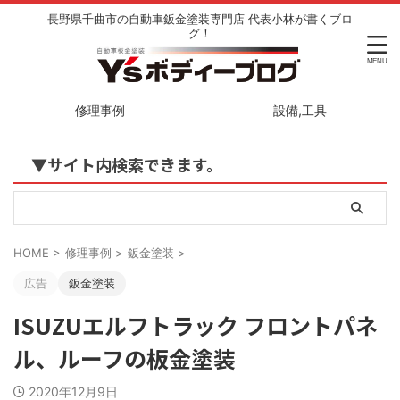
長野県千曲市の自動車鈑金塗装専門店 代表小林が書くブロ
グ！
修理事例
設備,工具
▼サイト内検索できます。
HOME
>
修理事例
>
鈑金塗装
>
広告
鈑金塗装
ISUZUエルフトラック フロントパネ
ル、ルーフの板金塗装
2020年12月9日