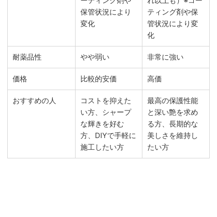
ーティング剤や
れ以上も）※コー
保管状況により
ティング剤や保
変化
管状況により変
化
耐薬品性
やや弱い
非常に強い
価格
比較的安価
高価
おすすめの人
コストを抑えた
最高の保護性能
い方、シャープ
と深い艶を求め
な輝きを好む
る方、長期的な
方、DIYで手軽に
美しさを維持し
施工したい方
たい方