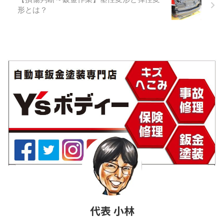
号ボデーショップレポート ＃
形とは？
１｜高硬度クリヤーの磨きに
適したコンパウンドとは？
▲P114～P115に掲載 G&T社ス
ピードカットコンパウンドを
使って僕が実際に鈑金塗装の
現場で磨いているノウハウや
工程をご紹介。 【第2回】
2020年5月号ボデーショップ
レポート ＃2｜除電効果のある
エアブローガンでゴミ・ブツ
の発生を抑える！ ▲P88～
P89に掲載 僕 ...
代表 小林