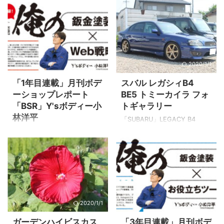
2021/2/19
2020/1/1
「1年目連載」月刊ボデ
スバル レガシィB4
ーショップレポート
BE5 トミーカイラ フォ
「BSR」Y'sボディー小
トギャラリー
林洋平
「SUBARU」LEGACY B4
BE5 TOMMYKAIRA 限定300台
発売日は毎月20日頃ににポス
2.2L 5MT Photo gallery 大変
トへ投函 【予告編1】2019年2
珍しい車輌なのでオーナーさ
月号ボデーショップレポート
んに許可をいただき記念に撮
2019年2月号の40ページを開
らせていただきました。 それ
くと 載ってます。 【予告編
ではフォトギャラリーご覧く
2】2019年3月号ボデーショッ
ださい。 LEGACY B4
プレポート ▲38ページ「新連
2020/1/1
2022/2/22
BE5 TOMMYKAIRA ▲フロン
載予告」に僕の簡単な自己紹
トビュー ▲リヤビュー ▲ラ
介文が載ってます。 【第1
ガーデンハイビスカス
「3年目連載」月刊ボデ