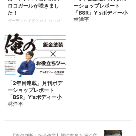
ジエターグリル ▲ボンネット
回】2019年4月号ボデーショッ
ロコガールが咲きまし
ーショップレポート
エンブレム ▲トランクエンブ
プレポート 連載開始！
た！
「BSR」Y'sボディー小
レム B4 2.2 ▲トランクエン
Session.1 好きこそ物の上手な
林洋平
ブレム Tomm ...
れ ▲P92～P93の2ページ分の
ガーデンハイビスカス ロコガ
見開きを使って自己紹介を書
ールとは？ ▲1分でわかる「ガ
発売日は毎月20日頃ににポス
いてます。（衝撃的な内容を
ーデンハイビスカス ロコガー
トへ投函 ▼2020年「俺の鈑金
含む） 【第2回】201 ...
ル」の動画です。 分類：アオ
塗装✕お役立ちツール」連載の
イ科トロロアオイ属 株もち：
記事はこちら ▼2019年「俺の
一年草 ご覧のようにインパク
鈑金塗装✕Web戦略」連載の記
トのある大きな花が咲くのが
事はこちら 【第1回】2021年
特長です。 ハイビスカスなの
4月号ボデーショップレポート
2021/3/20
で暑さに強く1日花ですが、毎
＃１3｜進化した光硬化パテの
日次々と花が咲きます。 ハイ
実力とは？ ▲P108～P109に掲
「2年目連載」月刊ボデ
ビスカスの通常品種は1m20cm
載 ラストホープ社 光硬化パテ
ーショップレポート
を超えるため鉢植えで育てる
Glanz neo（グランツネオ）に
「BSR」Y'sボディー小
のが困難ですが、この品種は
ついて書かせて頂きました。
林洋平
非常にコンパクトで、株が自
▼参考記事はこちら 【第2
然とドーム状にまとまりま
回】2021年5月号ボデーショッ
発売日は毎月20日頃ににポス
す。 そのためコンテナやプラ
プレポート ＃14｜調色・塗
トへ投函 ▼2019年「俺の鈑金
ンターでも適度な大きさで楽
装・保管がこれ一つで！画期
塗装✕Web戦略」連載の記事は
しめます。 ※わたくしはプラン
...
こちら 【第1回】2020年4月
【損傷判断～鈑金作業】塑性変形と弾性変
ターで楽しん ...