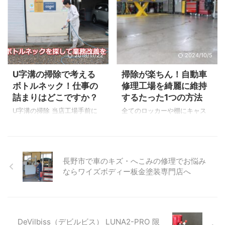
2018/11/22
2024/10/5
U字溝の掃除で考える
掃除が楽ちん！自動車
ボトルネック！仕事の
修理工場を綺麗に維持
詰まりはどこですか？
するたった1つの方法
U字溝の掃除 当店工場手前に
全てのロッカーや棚にキャス
あるU字溝です。 先ずはグレ
ターを付ける ▲ご覧のように
ーチングを外していきます。
設置してある全ての棚にキャ
どっこい・・ しょ！ U字溝の
スターを付けてます。 ローラ
汚れ U字溝の汚れです。 ジャ
ーキャビネット（工具箱）な
長野市で車のキズ・へこみの修理でお悩み
リも落ちています。 ボトルネ
ど最初からキャスター付きの
ならワイズボディー板金塗装専門店へ
ック！？ マメに掃除をしてい
設備も当然あります。 ※またキ
るのでこう見えても比較的綺
ャスターが付いていることで
麗な方です。 ゴミが詰まって
工場内のレイアウト変更（模
U字溝から水が溢れたりするト
様替え）も簡単に可能になり
ラブルもありません。 特に水
ます。 ロッカーや棚を乗せる
DeVilbiss（デビルビス） LUNA2-PRO 限