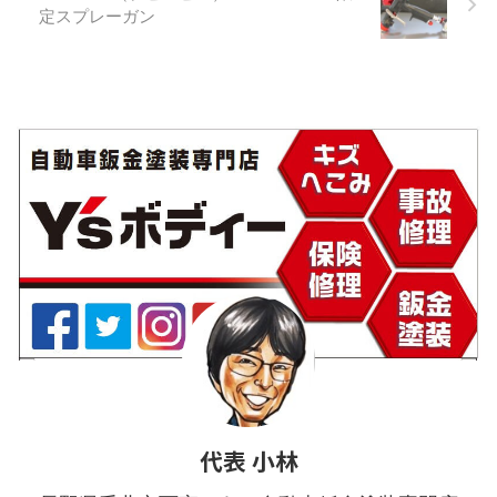
回りは詰まってしまうと大変
土台式キャスターを作ります
定スプレーガン
なことになるので注意が必要
まずは材料の買い出しにホー
です！ 経営にも同じことが言
ムセンターに行きます。 画像
えるのですがボトルネック
は当店から車で10分位！ホー
（瓶の首）のように一箇所で
ムセンタームサシ！ あなたも
何かが詰まってくると思うよ
お近くのホームセンターへレ
うに仕事がはかどりません。
ッツゴー！ 使う材料は ...
た ...
代表 小林