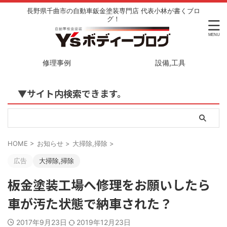
長野県千曲市の自動車鈑金塗装専門店 代表小林が書くブロ
グ！
修理事例
設備,工具
▼サイト内検索できます。
HOME
>
お知らせ
>
大掃除,掃除
>
広告
大掃除,掃除
板金塗装工場へ修理をお願いしたら
車が汚た状態で納車された？
2017年9月23日
2019年12月23日