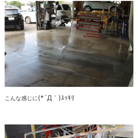
(*´Д｀)ｽｯｷﾘ
こんな感じに