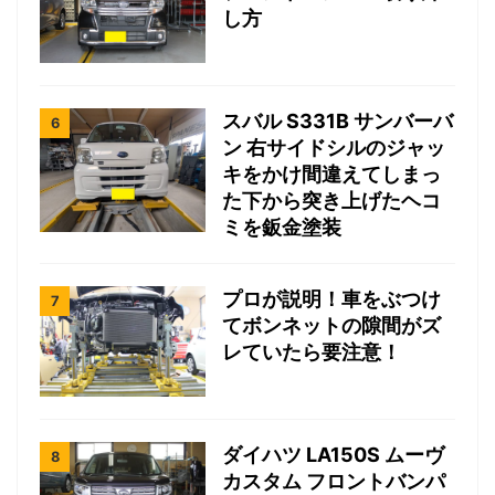
し方
スバル S331B サンバーバ
ン 右サイドシルのジャッ
キをかけ間違えてしまっ
た下から突き上げたヘコ
ミを鈑金塗装
プロが説明！車をぶつけ
てボンネットの隙間がズ
レていたら要注意！
ダイハツ LA150S ムーヴ
カスタム フロントバンパ