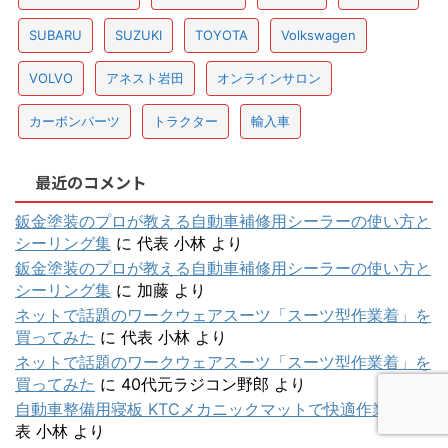
SUBARU
SUZUKI
TOYOTA
Volkswagen
VOLVO
アネスト岩田
オンラインサロン
カーボンパーツ
トラクター
輸入車
最近のコメント
鈑金塗装のプロが教える自動車補修用シーラーの使い方と
シーリング集
に
代表 小林
より
鈑金塗装のプロが教える自動車補修用シーラーの使い方と
シーリング集
に
加藤
より
ネットで話題のワークウェアスーツ「スーツ型作業着」を
買ってみた
に
代表 小林
より
ネットで話題のワークウェアスーツ「スーツ型作業着」を
買ってみた
に
40代元ラジコン野郎
より
自動車整備用寝板 KTCメカニックマットで快適作業
に
代
表 小林
より