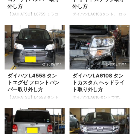
外し方
外し方
【DAIHATSU】L675S ミラコ
ダイハツLA610Sタント。 ロッ
コアのリヤバンパーの取り外
カーパネルロワモール(サイド
し方の説明です。 バックドア
ステップ)の取り方です。 実は
パネルを開ける バックドアを
こちらの部品を脱着するのに
開けてクリップ位置を確認。
フロントバンパー・ヘッドラ
赤丸の箇所×2個 溝にツールを
イト・フロントフェンダーを
入れ起こせば外れます。 名
取り外す必要があります。 今
称：クリップ 部品番号：
まのでの車両は単体で取り外
2019/1/14
2018/11/14
90044-68320 価格：
せましたが1箇所フェンダー側
￥160（税抜） リヤバンパー
にM6ボルトが隠されていま
ダイハツ L455S タン
ダイハツLA610S タン
サイド部分 サイドにはこちら
す。 このボルトが有るため複
トエグゼ フロントバン
トカスタム ヘッドライ
のクリップが止まっていま
数の部品の脱着が必要になり
パー取り外し方
ト取り外し方
す。(左右) 外し方は上記のク
ます。 それではご説明致しま
リップ同様に溝にツールをい
す。（左側のロッカーパネル
【DAIHATSU】L455S タント
ダイハツLA610タントです。
れ起こします。 名称：クリッ
で） フロントバンパー取り外
エグゼ フロントバンパーの取
こちらの車両を元にヘッドラ
プ 部品番号：90044-67585
し こちらに関しては関連記事
り外し方の説明です。 ▼リヤ
ンプユニット取り外し方を含
価格：￥100（税抜） &nbsp
でご説明してます。 ヘッドラ
バンパー脱着はこちらで説明
め便利な工具をご紹介しま
...
ンプ取り外し こちらも同 ...
してます。 ボンネットを開け
す。 フロントバンパー取り外
る クリップの位置を確認！ 3
し 参考までにLA610Sタントの