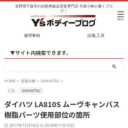
長野県千曲市の自動車鈑金塗装専門店 代表小林が書くブロ
グ！
修理事例
設備,工具
▼サイト内検索できます。
HOME
>
脱着分解
>
DAIHATSU
>
広告
DAIHATSU
ダイハツ LA810S ムーヴキャンバス
樹脂パーツ使用部位の箇所
2017年12月10日
2018年11月15日