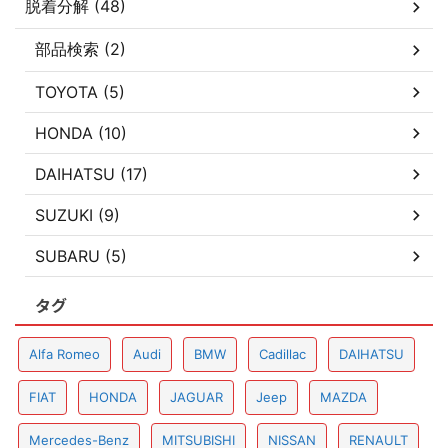
脱着分解 (48)
部品検索 (2)
TOYOTA (5)
HONDA (10)
DAIHATSU (17)
SUZUKI (9)
SUBARU (5)
タグ
Alfa Romeo
Audi
BMW
Cadillac
DAIHATSU
FIAT
HONDA
JAGUAR
Jeep
MAZDA
Mercedes-Benz
MITSUBISHI
NISSAN
RENAULT