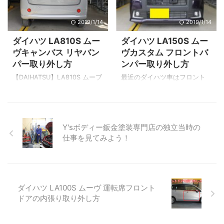
個 溝にツールを入れて上に押
フロントバンパー取り外し記
し上げると外れます。 名称：
事です。 基本的に最近の車は
2019/1/14
2019/1/14
クリップ 部品番号：90044-
バンパーを外さなければヘッ
68320 価格：￥160（税抜）
ドランプを取り外す事が出来
ダイハツ LA810S ムー
ダイハツ LA150S ムー
※部品価格はH29年05月現在
ません。（一部、昔の車はヘ
ヴキャンバス リヤバン
ヴカスタム フロントバ
バンパーの横 バンパーサイド
ッドライト単体で脱着が可能
パー取り外し方
ンパー取り外し方
部分です。 タイヤの前側に3個
な物も有ります） ヘッドライ
クリップがあります。左右で6
トのボルト位置を確認！ ヘッ
【DAIHATSU】LA810S ムーブ
最近のダイハツ車はフロント
個 名称：クリップ 部品番号：
ドライトの脱着は比較的簡単
キャンバスのリヤバンパー取
フェンダーが樹脂なのでバン
90044-67585 価格：￥ ...
です。 赤丸がネジが止まって
り外し方の説明です。 リヤゲ
パーとフェンダーの取付部の
いる箇所。 正面2ヶ所は画像で
ートを開ける ▲リヤゲートを
外し方にコツがあります。 や
確認出来ますね！ &nbsp ...
開けると矢印部分にボルト・
り方を間違えると破損の恐れ
Y'sボディー鈑金塗装専門店の独立当時の
クリップがあります。 ▲上が
があるので注意が必要です。
仕事を見てみよう！
頭系10mmボルト 下がクリッ
クリップを全て外す フェンダ
プ 画像は左側 ▲こちらが右
ーとバンパーの取付部をスラ
側です。 ▲こちらのクリップ
イドさせ外す 配線を外す それ
で止まってます。 名称：クリ
では外し方の説明を見ていき
ップ 部品番号：90044-68381
ましょう！ ボンネットを開け
ダイハツ LA100S ムーヴ 運転席フロント
価格：￥100（税抜） バンパ
るとクリップがあります ▲4箇
ドアの内張り取り外し方
ー横部分 ▲横に付いているク
所クリップで止まってます。
リップ位置 ▲クリップの頭の
ナンバープレート裏に隠しク