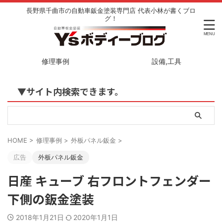
長野県千曲市の自動車鈑金塗装専門店 代表小林が書くブロ
グ！
修理事例
設備,工具
▼サイト内検索できます。
HOME
>
修理事例
>
外板パネル鈑金
>
広告
外板パネル鈑金
日産 キューブ 右フロントフェンダー
下側の鈑金塗装
2018年1月21日
2020年1月1日