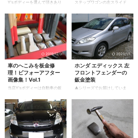
Y'sボディーを選んで頂きあり
ステップワゴンの左スライド
がとうございます。 左のロッ
ドアの線状のへこみ修理のご
カーアウターパネル（サイド
紹介です。 左スライドドアの
ステップ）のヘコミ修理のご
鈑金塗装 ▲横に擦った線状の
依頼です。 内輪差で少し高い
へこみです。 ▲これよりも鋭
縁石にぶつけやすい箇所でも
利に深くへこんでしまうと鉄
あります。 それではビフォ
板が伸びてしまい修理が大変
ー・アフターを見ていきまし
になります。 ※軽自動車のよう
2019/12/31
2020/1/1
ょう。 ロッカーアウターパネ
な薄い鉄板だと修理不能の可
ルのヘコミを確認 ▲平成28年
能性が大です。 このへこみで
車のへこみを板金修
ホンダ エディックス 左
式ヴィッツ。 色はホワイトパ
も鉄板は少なからず伸びてい
理！ビフォーアフター
フロントフェンダーの
ール（070） ▲黒い樹脂部品
ます。 鈑金完了 ▲へこみは
画像集！Vol.1
鈑金塗装
（ロッカーアウターモール）
スタッド溶接機という機械を
も損傷があるので取り替えで
使い表側から引き出します。
当店Y'sボディーは自動車の鈑
▲シリーズでお届けしていま
す。 修理風景 この投稿を
鉄板も少し伸びていたので絞
金塗装を専門としておりま
した「車のへこみを板金修
Instagramで見る マスキング
りの作業も行いました。 サフ
す。 今ご覧頂いているこちら
理！ビフォーアフター画像
完了っす ...
ェーサー塗装 ▲パテ⇒サフェ
のY'sボディーブログの前に
集！」 1つの記事に沢山の修理
ーサー ...
2009年2月2日に[長野] Y'sボ
工程を詰め込むと縦に長くな
ディー - Yahoo!ブログを開設
りすぎるのでこれからは1台1台
しました。 そのきっかけのな
ご紹介していくことにしまし
ったのが自動車のヘコミを直
た。 それではY'sボディーで過