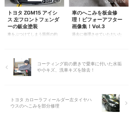
2022/4/17
2018/11/16
す外板パネルの鈑金技術の公
去に修理した画像ですが見て
開！ 先ずはそのきっかけにな
いきましょう！ 左フロントフ
トヨタ ZGM15 アイシ
車のへこみを板金修
った理由をご説明します
ェンダーのへこみ ▲塑性変形
ス 左フロントフェンダ
理！ビフォーアフター
ね・・・ ビフォーアフター画
はあまりなく弾性変形がメイ
ーの鈑金塗装
画像集！Vol.3
像はその後に公開していま
ンです。 鈑金完了 ▲フロン
す。 きっかけは横浜 武田自動
トフェンダーライナーを外す
車をぶつけてしまう箇所の約
過去に修理させていただいた
車さん 画像出典元：武田自動
と裏側へアクセスできるので
80％は人の腰より下側です。
画像が沢山ありますので徐々
車 実は今から約10年前、当時
工具（当て盤やハンマー）を
そして死角に入りやすい運転
にこちらのブログでもUPして
横浜にある武田自動車さんの
使い鈑金しました。 パテ成形
席とは逆の左側。 これらは内
いくシリーズです。 旧Y'sボデ
ホームページにあった旧掲示
▲鈑金で取りきれなか ...
輪差でぶつける方がほとんど
ィーブログから引っ張り出し
コーティング前の磨きで愛車に付いた水垢
板に ...
です。 今回の修理は左フロン
てきた鈑金修理ビフォーアフ
や小キズ、洗車キズを除去！
トフェンダーの下側部分のご
ターをお届けしてます。 今回
紹介です。 ちょうどタイヤの
は僕の鈑金人生の中でも転機
後ろ。 それでは見ていきまし
となった修理をご紹介しま
ょう！ フロントフェンダーの
す。 それではレッツゴー！
下側修理 ▲左前タイヤの後方
▼Vol.2を見たいならこちらで
トヨタ カローラフィールダー左タイヤハ
です。 フェンダーがヘコんで
す 【スバル】レガシィ 2009
ウスのへこみを部分修理
ます。 フロントフェンダーの
年3月に鈑金したレガシィで
鈑金修理 ▲付属する部品を取
す。 この位の年でモデルチェ
外し鉄板を元の位置まで鈑金
ンジしたかもしれませんが当
した画像です。 フロントフェ
時はこのレガシィが新しい型