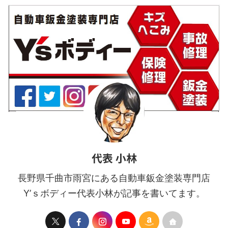
ンダーを塗装 ▲フェンダーの
だったと記憶しています。 高
みの塗装です。 ...
張力鋼板やアルミパネルが外
板パネルに多く使 ...
代表 小林
長野県千曲市雨宮にある自動車鈑金塗装専門店
Y’ｓボディー代表小林が記事を書いてます。