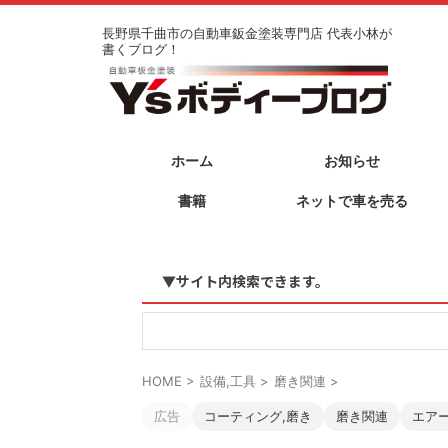
長野県千曲市の自動車鈑金塗装専門店 代表小林が
書くブログ！
ホーム
お知らせ
書籍
ネットで車を売る
▼サイト内検索できます。
HOME
>
設備,工具
>
磨き関連
>
広告
コーティング,磨き
磨き関連
エア