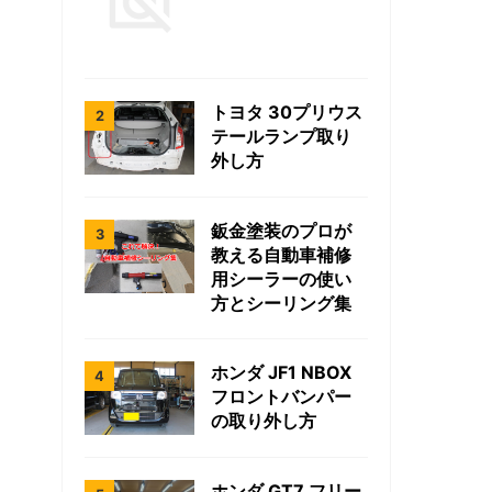
トヨタ 30プリウス
テールランプ取り
外し方
鈑金塗装のプロが
教える自動車補修
用シーラーの使い
方とシーリング集
ホンダ JF1 NBOX
フロントバンパー
の取り外し方
ホンダ GT7 フリー