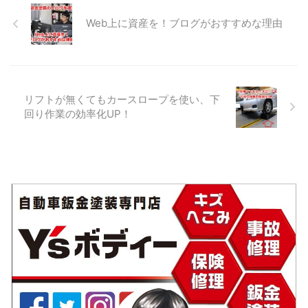
り外すと再使用できないので
パー取外し ▲スポイラーを交
懇親会＆オフ会」を開催しま
新品へ取替です。 ▲ ...
換するにはバンパーを外す必
した。 県内外から集まった人
Web上に資産を！ブログがおすすめな理由
要があります。 新品フロント
数は全員で13名。 メーカー：
バンパースポイラー ▲取替え
㈱ラストホープ 販売店：三枝
る新品部品です。 色がついた
塗料㈱ 人数的にはもう少し集
状態で部品供給されます。 名
まるかと期待していました
称：フロントスポイラー 部品
が、講習をやってみると、こ
リフトが無くてもカースロープを使い、下
番号：76081-B1010-C1 当時
の位の人数がちょうど良かっ
回り作業の効率化UP！
価格：￥10,400-（税抜）
たと実感しました。 とにかく
[amazonjs
懇親会まで参加する人が多く
asin="B07DPV1J4F"
濃い講習会、濃い懇親会にな
locale="JP" title="DAIHATSU
りました。 講習内容は座学
...
⇒UVパテを体験⇒UVヘッドラ
イトコーティングの実践⇒懇親
会の流れです。 それではその
時の様子を見てい ...