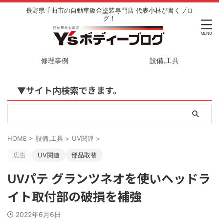
長野県千曲市の自動車鈑金塗装専門店 代表小林が書くブロ
グ！
修理事例
設備,工具
▼サイト内検索できます。
HOME
>
設備,工具
>
UV関連
>
広告
UV関連
部品取替
UVパテ グランツネオを使いヘッドラ
イト取付部の破損を補強
2022年6月6日