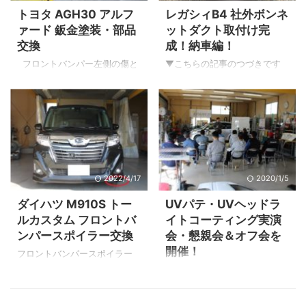
修理中 ▲板金修理を行いま
り外して内部の損傷を確認！
トヨタ AGH30 アルフ
レガシィB4 社外ボンネ
す。 ▲バックパネルは取替
▲バンパーをバチッと止める
ァード 鈑金塗装・部品
ットダクト取付け完
え。 ▲バックパネルを取り外
プラスチック製のRrバンパー
交換
成！納車編！
しました。 & ...
サイドリテーナーが破損して
いたため、こちらは新品部品
フロントバンパー左側の傷と
▼こちらの記事のつづきです
を注文して取替をしました。
フロントフェンダーのヘコミ
取付から完成！そして納車ま
左フロントタイヤのパンク修
確認 ▲画像でわかりにくいで
で ▲塗装が仕上がりましたの
理 ▲気づいたら空気が抜けて
すが、バンパー左下にもすり
で取付けさせていただくため
いたということで出張でお車
傷。 ▲フェンダーとバンパー
Y'sボディー研究室に入庫で
の保管場所までうかがい、ス
にかけてヘコミと傷。 バンパ
す。 レガシィB4トミーカイラ
ペ ...
ーとフェンダーは修理塗装を
▲ちなみに以前はこのような
していきます。 サイドモール
案件でお預かりしました。 ▲
2022/4/17
2020/1/5
の傷 ▲左下リアタイヤ前側。
さて！こちらが純正のボンネ
▲右下リアタイヤ前側。 こち
ットダクトです。 ▲こちらを
ダイハツ M910S トー
UVパテ・UVヘッドラ
らのプロテクターモールは樹
取外して塗装した社外ダクト
ルカスタム フロントバ
イトコーティング実演
脂パーツです。 新品部品にボ
を取付していきます。 ▲ボン
ンパースポイラー交換
会・懇親会＆オフ会を
ディー色が塗装された状態で
ネットを開けます。 エンジン
開催！
の部品供給となるため部品交
の熱の伝達をおさえるインシ
フロントバンパースポイラー
換で対応いたします。 フロン
ュレーターと呼ばれるカバー
左下のキズ ▲縁石などの障害
3連休の真ん中11月3日（日）
トバンパー取り外し ...
があるので取外します。 ▲イ
物に当てやすい箇所です。
に当店で「UVパテ・UVヘッド
ンシュレータークリップは取
（左側は特に） フロントバン
ライトコーティング実演会・