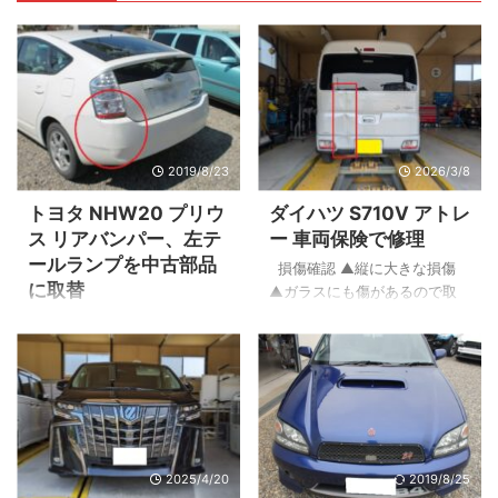
2019/8/23
2026/3/8
トヨタ NHW20 プリウ
ダイハツ S710V アトレ
ス リアバンパー、左テ
ー 車両保険で修理
ールランプを中古部品
損傷確認 ▲縦に大きな損傷
に取替
▲ガラスにも傷があるので取
替えます。 ▲バックドアを開
平成17年式 NHW20プリウスの
けた画像です。 ドアも大きく
リヤバンパーと左テールラン
変形しています。 ▲バンパー
プが割れていたため中古部品
です。 ▲バンパーを取り外し
に取替させていただきまし
て内部の確認。 バックパネル
た。 結果、新品取替よりも約
という骨格部位にも損傷あ
￥38,000安くなりました。 そ
り。 ▲上から見た画像です。
れではビフォー・アフターを
▲こちらは右側の正常部分。
2025/4/20
2019/8/25
見ていきましょう！ 部品を取