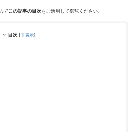
ので
この記事の目次
をご活用して御覧ください。
目次
[
非表示
]