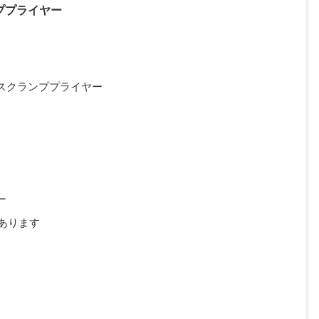
ンププライヤー
ースクランププライヤー
ー
あります