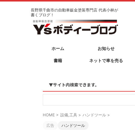
長野県千曲市の自動車鈑金塗装専門店 代表小林が
書くブログ！
ホーム
お知らせ
書籍
ネットで車を売る
▼サイト内検索できます。
HOME
>
設備,工具
>
ハンドツール
>
広告
ハンドツール