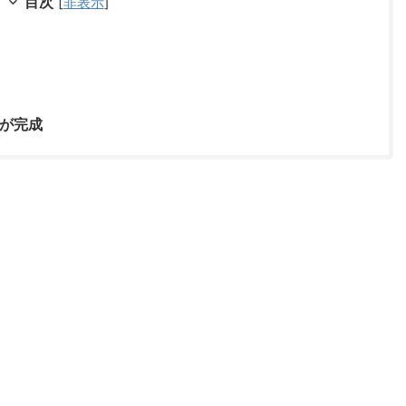
目次
[
非表示
]
が完成