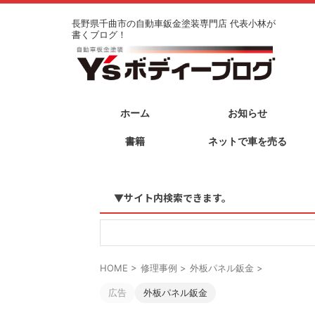
長野県千曲市の自動車鈑金塗装専門店 代表小林が
書くブログ！
ホーム
お知らせ
書籍
ネットで車を売る
▼サイト内検索できます。
HOME
>
修理事例
>
外板パネル鈑金
>
広告
外板パネル鈑金