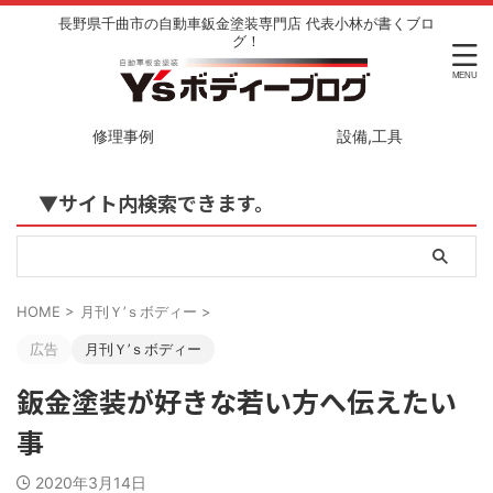
長野県千曲市の自動車鈑金塗装専門店 代表小林が書くブロ
グ！
修理事例
設備,工具
▼サイト内検索できます。
HOME
>
月刊Ｙ’ｓボディー
>
広告
月刊Ｙ’ｓボディー
鈑金塗装が好きな若い方へ伝えたい
事
2020年3月14日