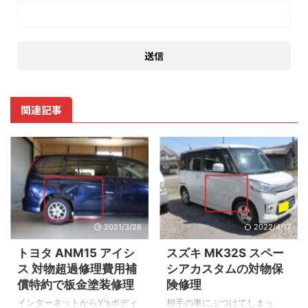
関連記事
2021/3/28
2022/4/17
トヨタ ANM15 アイシ
スズキ MK32S スペー
ス 対物超過修理費用補
シアカスタムの対物保
償特約で板金塗装修理
険修理
インターネットからY'sボディ
相手の車にぶつけてしまっ