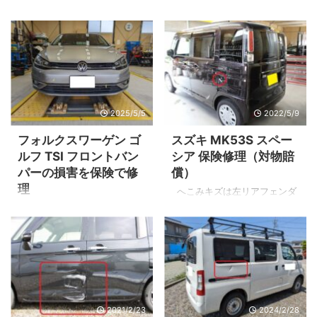
ーを知って頂き誠にありがと
た！またはぶつけられてしま
うございます。 また現車確認
った！ カーライフ中に誰もが
からご入庫までお時間がかか
起こりうることでもありま
ってしまい大変申し訳御座い
す。 今回のご依頼は駐車中に
ませんでした。（他の予約が
軽トラックがバックして来て
立て込んでいたため） 今回ご
ぶつけられてしまった事例で
紹介のお車はトヨタ アイシ
す。 お相手様の任意保険の対
2025/5/5
2022/5/9
ス。 お相手様にぶつけられた
物賠償修理になります。
100：0の対物賠償保険での修
（100：0） ※スペーシアのお
フォルクスワーゲン ゴ
スズキ MK53S スペー
理になります。 まずは保険会
客様に過失はありません。 そ
ルフ TSI フロントバン
シア 保険修理（対物賠
社様へ確認を取ったところお
れではビフォー・アフターを
パーの損害を保険で修
償）
車の時価額が低いため修理代
見ていきましょう！ 右フロン
理
が時価額をオーバーしてしま
トフェンダーと右スライドド
へこみキズは左リアフェンダ
うとのこと。 その時に適応す
ア付近の損害 ▲ドアの取付ヒ
ー前部分 ▲両側スライドドア
損害の確認 ▲ナンバーを白塗
る特約が御座います。 それが
ンジやヒンジが取り付いてい
が便利な軽自動車SUZUKIスペ
りで隠してありますが、ナン
「対物超過修理費用補償特
るフレーム部分にも損傷があ
ーシア。 まだ走行距離
バープレートとナンバーを装
約」 対物超過修理費用補償特
りました。 ▲運転席ドアハン
3,000kmです。 ▲へこみキ
着する土台に衝突による変形
約とは？ 対物賠償保険 ...
ドルにもキズが確 ...
ズの位置はこのあたり。 ▲鋭
があります。 ▲黒く点になっ
いへこみの中心に傷がありま
ているのが塗装の剥がれ ▲こ
す。 修理塗装 この投稿を
ちらも同様。 ▲車体右側 メ
2021/2/23
2024/2/28
Instagramで見る Ｙ’ｓボディ
ッキモールに衝突によるズレ