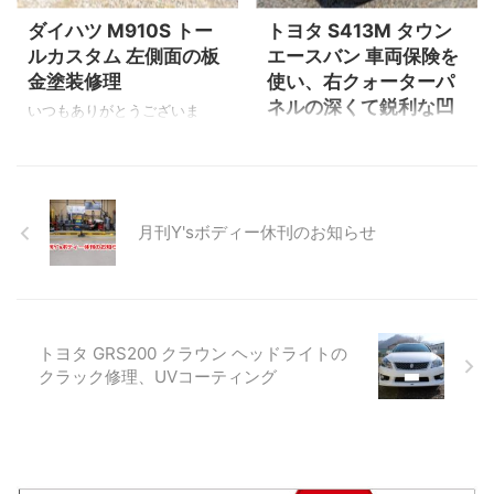
ー 代表小林(@ysbody)がシェ
があります。 ▲車体左側 こ
ダイハツ M910S トー
トヨタ S413M タウン
アした投稿 ▲修理塗装中の様
ちらも同様。 ▲右ヘッドライ
ルカスタム 左側面の板
エースバン 車両保険を
子です。 画像をスライドさせ
ト横のフェンダーとバンパー
金塗装修理
使い、右クォーターパ
ると次の画面に移り変わりま
の隙間にもズレ。 ▲左側は正
ネルの深くて鋭利な凹
す。 完成 ▲完成です。 保険
常。 新品バンパーに取り替え
いつもありがとうございま
みを鈑金塗装
を ...
る作業 ▲バンパーや付属品を
す。 長野県千曲市雨宮（チク
新品に取り替える ...
マシアメノミヤ）にあるクル
右クォーターパネルの深く鋭
マの板金塗装専門店Y'sボディ
利な凹み ▲働く車、タウンエ
ー代表小林です。 今回は左の
ースバン ▲こちらが凹み 凹
内輪差でぶつけてしまった、
月刊Y'sボディー休刊のお知らせ
みが深く鋭利なので鈑金修理
左助手席ドア 左スライドドア
するには熟練の技術が必要に
左サイドステップ 左センター
なります。 鈑金とサイドガラ
ピラーアウター こちらの修理
スの脱着 ▲凹みを鈑金修理し
を車両保険を使ってのご依頼
た後の画像 サイドガラスは鈑
です。 修理の模様は動画にも
金する際に傷になる恐れが有
トヨタ GRS200 クラウン ヘッドライトの
しています。 画像と動画を合
るのと作業の邪魔になるので
クラック修理、UVコーティング
わせて御覧ください。 それで
外してあります。 パテを使い
は修理のビフォー・アフター
平滑に整える この投稿を
を見ていきましょう！ 損傷の
Instagramで見る Ｙ’ｓボディ
確認 ▲DAIHATSUトールカス
ー 代表小林洋平(@ysbody)が
タム コンパクトカーでありな
シェアした投稿 ▲当店のI ...