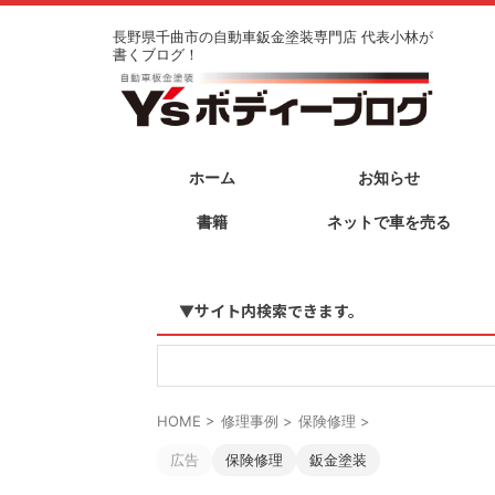
長野県千曲市の自動車鈑金塗装専門店 代表小林が
書くブログ！
ホーム
お知らせ
書籍
ネットで車を売る
▼サイト内検索できます。
HOME
>
修理事例
>
保険修理
>
広告
保険修理
鈑金塗装