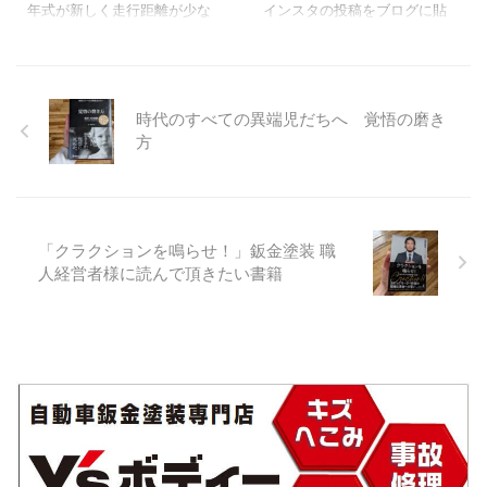
ンカスターの場合は色が付い
部分的に補修することで金額
年式が新しく走行距離が少な
インスタの投稿をブログに貼
ていない状態なので部品代に
を抑えることが出来ます。 そ
くて綺麗な車に乗っていると
り付けています この投稿を
別途塗装代が必要となりま
れでは修理のビフォー・アフ
少しのキズが気になります。
Instagramで見る 【動画】バ
す。 画像は新品色無しバンパ
ターを見ていきましょう！ ※修
しかし本格的な修理だと高額
ンパー部分補修のクリヤー塗
ーです。 フレームの曲がりを
理のYouTube動画もあります。
になってしまうので低価格で
装とボカシの説明
「使用ス
時代のすべての異端児だちへ 覚悟の磨き
修正 ▲ ...
キズの確認 ...
仕上がりが良い修理方法（コ
プレーガン」 アネスト岩田 極
方
スパ重視）は無いのか？ 今回
みミニ 型式:W-50-136BGC 最
はフロントリップスポイラー
後まで見れるロングバージョ
右角のキズ修理のご依頼だっ
ン動画はオンラインサロン
たのでコスパ重視の部分補修
「鈑金塗装 研究室」で公開し
で修理させていただきまし
ます
「鈑金塗装 研究室」に
「クラクションを鳴らせ！」鈑金塗装 職
た。 それでは修理工程を当店
ついては僕のプロフィールの
人経営者様に読んで頂きたい書籍
公式インスタグラムの画像と
リンクをクリックしてブログ
合わせビフォー・アフターを
に移動して頂くとご覧いただ
見ていきましょう！ フロント
けます
...
リップスポイラー右角修理 ▲
アウディ Q3 TFSI quattro ▲
修理箇所。 ▲ ...