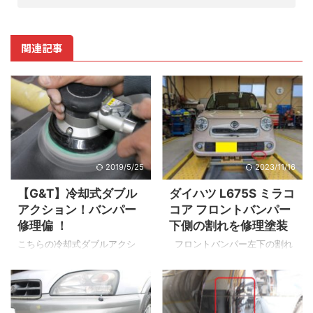
関連記事
2019/5/25
2023/11/16
【G&T】冷却式ダブル
ダイハツ L675S ミラコ
アクション！バンパー
コア フロントバンパー
修理偏 ！
下側の割れを修理塗装
こちらの冷却式ダブルアクシ
フロントバンパー左下の割れ
ョンポリッシャーは1台二役が
を確認 ▲アップ画像です。割
特徴！ クルマ磨き用ポリッシ
れが確認できます。 【動画】
ャーとして使える他に塗膜の
YouTubeで修理の様子やビフォ
サンディングにも適していま
ー・アフターが見れます ▲当