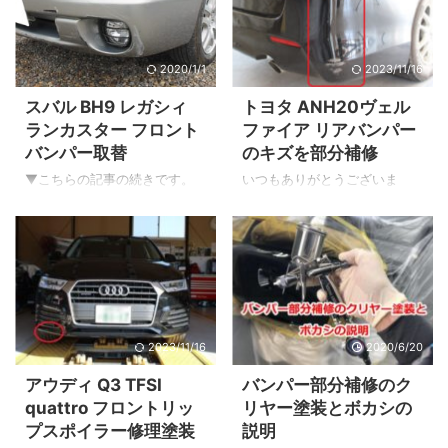
す！ 特にバンパー素材の研磨
店のYouTubeチャンネルです。
には効果を発揮します。 通常
修理の様子をわかりやすく動
のダブルアクションサンダー
画にしてみました。 是非ご覧
2020/1/1
2023/11/16
とU-55GT冷却式ダブルアクシ
ください。 完成！ ▲完成で
ョンサンダーを使った比較を
す！ このように割れた部分の
スバル BH9 レガシィ
トヨタ ANH20ヴェル
ご紹介します。 U-55GT バン
みクイック補修をすることも
ランカスター フロント
ファイア リアバンパー
パー修理の特徴 【特徴】 U-
可能です。 場所や割れ方によ
バンパー取替
のキズを部分補修
55GTは研磨力が大きい 120
っては修理不能の場合も御座
番〜の粗いペーパーを使用し
います。 まずは一度お気軽に
▼こちらの記事の続きです。
いつもありがとうございま
ても毛羽立ちにくい 綺麗にフ
ご相談ください。 今回もY'sボ
フロントバンパー取替 フレー
す。 長野県千曲市雨宮（ちく
ェザーエッジが作れる 他のダ
ディーを選んで頂きありがと
ムの曲がり修理 外気温センサ
ましあめのみや）のY'sボディ
ブルアクションサンダーより
うございまし ...
ー取替 フロントバンパービー
ー自動車板金塗装専門店の代
ペーパーの持ちが良い 磨き以
ム取替 こちらの作業です。 フ
表小林です。 今回はリアバン
外に ...
ロントバンパー取替 ▲フロン
パーのキズ修理をご紹介いた
トバンパー左側にもキズ。 ▲
します。 キズを安く直したい
ナンバープレート奥側です。
見た目だけ綺麗になれば良い
2023/11/16
2020/6/20
塗装の割れが確認できます。
部分的に補修できませんか？
▲新品フロントバンパーで
そのような場合の修理方法に
アウディ Q3 TFSI
バンパー部分補修のク
す。 メーカー・年式・車種に
なります。 修理代もバンパー
quattro フロントリッ
リヤー塗装とボカシの
よっては色が付いた状態で部
を取り外して本格的に直すよ
プスポイラー修理塗装
説明
品供給されますがレガシィラ
りも、このように取り外さず