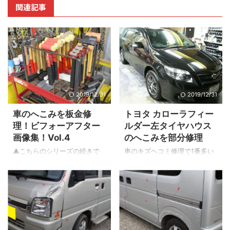
関連記事
2019/12/31
2019/12/31
車のへこみを板金修
トヨタ カローラフィー
理！ビフォーアフター
ルダー左タイヤハウス
画像集！Vol.4
のへこみを部分修理
▲こちらのシリーズの続きで
車のキズヘコミ修理で1番多い
す 【ホンダ】GEフィット 左
のが左カーブでの内輪差でぶ
サイドシルパネルのへこみ こ
つけてしまう左タイヤの前辺
ちらは袋状になっており裏か
りです。 今回修理させて頂く
ら工具のアクセスができない
箇所は左後ろのタイヤの前で
ので表側からスタッド溶接機
す。左の後ろドアにはキズが
を使い引っ張り出します。 鈑
無くタイヤハウス部分のパネ
金後 コツコツと鈑金しまし
ルのみのヘコミ修理になりま