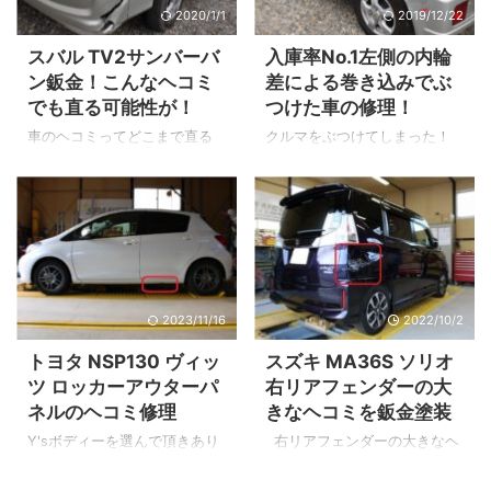
2020/1/1
2019/12/22
た。 スタッド溶接機 こちらの
す。 予算はかけたくないのと
機械がスタッド溶接機です。
錆が出る前に修理したいのと
スバル TV2サンバーバ
入庫率No.1左側の内輪
Y'sボディーでは「ヤシマYS-
キズが目立たなくなればとの
ン鈑金！こんなヘコミ
差による巻き込みでぶ
50」モデルを使っています。
ご相談をお聞きしましたので
でも直る可能性が！
つけた車の修理！
鈑金でナラシきれなかったヘ
メリット・デメリットをご説
コミをパテを使い平にしま
明し価格を抑える修理方法を
車のヘコミってどこまで直る
クルマをぶつけてしまった！
す。 ポリエステルパテ1回使用
ご提案させていただきまし
の？ これに関しては実際に見
こすってしまった！ 1番多い修
⇒サフェーサー塗装です。 完
た。 あとで説明しますがこの
てみないとわかりません。 今
理のご依頼はタイトルにも書
成 完成です！ サイドシル下半
デメリットの部分が気になら
回のように鉄板がグッチャリ
いたように内輪差による左側
分はチッピングコート塗装を
なければ通常修理よりも価格
とヘコんでいても直るケース
の損傷です。 どうしても運転
しました。 ...
をおさえられます。これがメ
もあれば直らないケースもあ
席から死角になりやすく距離
リットです ...
ります。 それでは見ていきま
感も1番遠いのでちょっとした
しょう！ 鉄板がグッチャリと
不注意でハッ！ っとしたこと
2023/11/16
2022/10/2
接触事故で損傷したフロント
がある方も多いはず・・・ そ
パネル。 付属品を外し全体の
んな修理の1例ですが簡単にご
トヨタ NSP130 ヴィッ
スズキ MA36S ソリオ
損傷を確認して修理計画をた
紹介します。 ※全ての修理工程
ツ ロッカーアウターパ
右リアフェンダーの大
てます。 鈑金完了 今回はフ
ではなく1部を抜粋してのご紹
ネルのヘコミ修理
きなヘコミを鈑金塗装
ロントパネル取替ではなく鈑
介です。 スズキ・DA64V・エ
金修理で直しました。 損傷箇
ブリィワゴン 損害の確認 ごら
Y'sボディーを選んで頂きあり
右リアフェンダーの大きなヘ
所に隣接するヘッドライトや
んのような損害です。 今回は
がとうございます。 左のロッ
コミ（損傷） ▲画像でもわか
新品バンパー・新品フロント
塀に擦ってしまた損傷です。
カーアウターパネル（サイド
るように鉄板がグシャッ！と