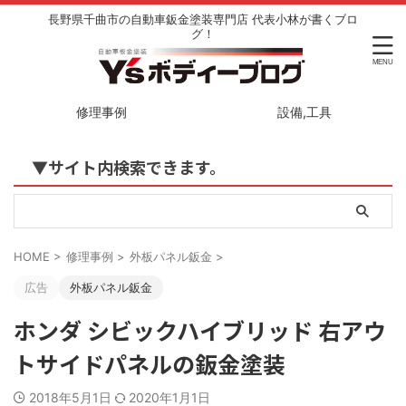
長野県千曲市の自動車鈑金塗装専門店 代表小林が書くブロ
グ！
修理事例
設備,工具
▼サイト内検索できます。
HOME
>
修理事例
>
外板パネル鈑金
>
広告
外板パネル鈑金
ホンダ シビックハイブリッド 右アウ
トサイドパネルの鈑金塗装
2018年5月1日
2020年1月1日