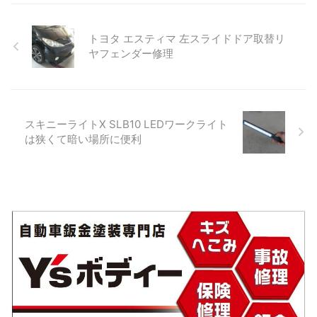
フェンダーを仮合わせしてチ
クルマに貼り付けた矢印のマ
ステップ）のヘコミ修理のご
潰れた複雑な損傷になりま
リや隙間・立て付けの確認 ...
ーカーを範囲を修理します。
依頼です。 内輪差で少し高い
す。 スライドドアレールカバ
トヨタ エスティマ 左スライドドア取替リ
入庫後 ...
縁石にぶつけやすい箇所でも
ーは新品部品へ交換。 ▲動画
ヤフェンダー修理
あります。 それではビフォ
で損傷を確認頂けます。 大き
ー・アフターを見ていきまし
なヘコミ（損傷）の鈑金作業
ょう。 ロッカーアウターパネ
▲色々な道具や持っている技
ルのヘコミを確認 ▲平成28年
術を使い損傷した鉄板をある
式ヴィッツ。 色はホワイトパ
程度の形へ復元させます。 塗
スキニーライトⅩ SLB10 LEDワークライト
ール（070） ▲黒い樹脂部品
装作業 ▲リアフェンダーに隣
は狭くて暗い場所に便利
（ロッカーアウターモール）
接するスライドドアは色の差
も損傷があるので取り替えで
をわからなくするためにボカ
す。 修理風景 この投稿を
シ塗装を行います。 このよう
Instagramで見る マスキング
に損傷と関係のない隣接パネ
完了っす ...
ルを塗装するボカシ塗装も ...