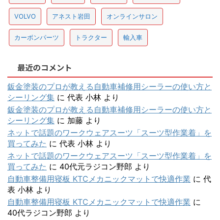
VOLVO
アネスト岩田
オンラインサロン
カーボンパーツ
トラクター
輸入車
最近のコメント
鈑金塗装のプロが教える自動車補修用シーラーの使い方と
シーリング集
に
代表 小林
より
鈑金塗装のプロが教える自動車補修用シーラーの使い方と
シーリング集
に
加藤
より
ネットで話題のワークウェアスーツ「スーツ型作業着」を
買ってみた
に
代表 小林
より
ネットで話題のワークウェアスーツ「スーツ型作業着」を
買ってみた
に
40代元ラジコン野郎
より
自動車整備用寝板 KTCメカニックマットで快適作業
に
代
表 小林
より
自動車整備用寝板 KTCメカニックマットで快適作業
に
40代ラジコン野郎
より