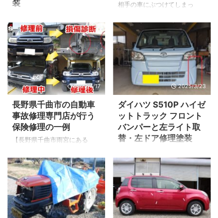
装
相手の車にぶつけてしまっ
た！またはぶつけられてしま
バックドアとリアフェンダー
った！ カーライフ中に誰もが
の損傷 ▲幸いにもガラスへの
起こりうることでもありま
ダメージはありませんでし
す。 今回のご依頼は駐車中に
た。 ▲バックドアが押されて
軽トラックがバックして来て
リアフェンダーにぶつかり折
ぶつけられてしまった事例で
れ曲がった変形があります。
す。 お相手様の任意保険の対
▲折れ曲がったとこによる、
2022/4/17
2025/3/23
物賠償修理になります。
ヒズミが発生。 リアバンパー
（100：0） ※スペーシアのお
の損傷 ▲ぶつかった衝撃でリ
長野県千曲市の自動車
ダイハツ S510P ハイゼ
客様に過失はありません。 そ
アバンパーが変形 リアバンパ
事故修理専門店が行う
ットトラック フロント
れではビフォー・アフターを
ーは樹脂製です。 リアバンパ
保険修理の一例
バンパーと左ライト取
見ていきましょう！ 右フロン
ーを取り外した内部の鉄板に
替・左ドア修理塗装
トフェンダーと右スライドド
も損傷がありましたがここで
【長野県千曲市雨宮にある
ア付近の損害 ▲ドアの取付ヒ
は割愛しております。 バック
Ｙ’ｓボディー自動車鈑金塗装
損傷の確認 ▲死角に入りやす
ンジやヒンジが取り付いてい
ドア取り外し この投稿を
専門店から配信中】 損傷診断
い左前方角です。 パンパーは
るフレーム部分にも損傷があ
Instagramで見る ...
が超重要！ ▲正面から相手の
割れがあるので取替 ▲ヘッド
りました。 ▲運転席ドアハン
車とぶつかった損傷です。 オ
ライトもキズがあるので取
ドルにもキズが確 ...
ーナーさんに分かる範囲で事
替。 ▲ドアのヘコミは修理塗
故の状況や相手の車等をお聞
装いたします。 ドアの塗装
きします。 そのデーターを元
この投稿をInstagramで見る