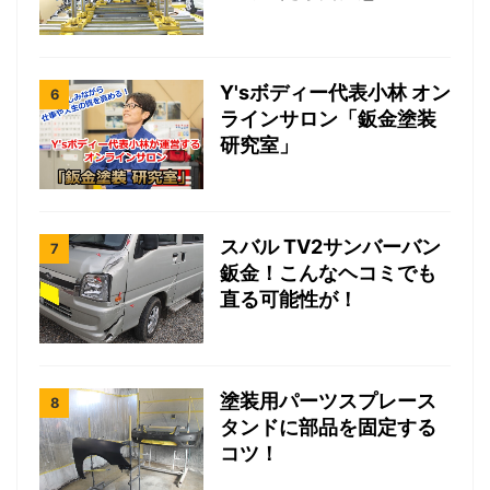
Y'sボディー代表小林 オン
ラインサロン「鈑金塗装
研究室」
スバル TV2サンバーバン
鈑金！こんなヘコミでも
直る可能性が！
塗装用パーツスプレース
タンドに部品を固定する
コツ！