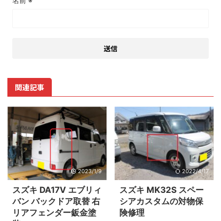
名前
※
関連記事
2023/1/9
2022/4/17
スズキ DA17V エブリィ
スズキ MK32S スペー
バン バックドア取替 右
シアカスタムの対物保
リアフェンダー鈑金塗
険修理