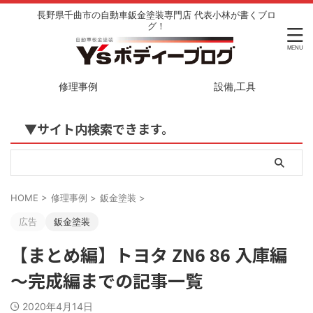
長野県千曲市の自動車鈑金塗装専門店 代表小林が書くブロ
グ！
修理事例
設備,工具
▼サイト内検索できます。
HOME
>
修理事例
>
鈑金塗装
>
広告
鈑金塗装
【まとめ編】トヨタ ZN6 86 入庫編
～完成編までの記事一覧
2020年4月14日