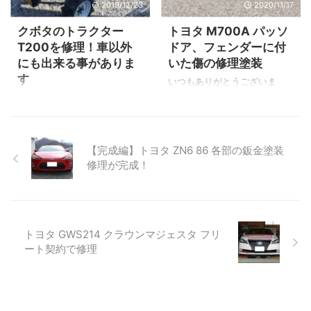
2019/12/23
2020/11/17
に損傷診断を行い波及がどこ
Ｙ’ｓボディー 代表小林洋平
まで達しているかの最終到達
(@ysbody)がシェアした投稿
クボタのトラクター
トヨタ M700A パッソ
地点を探していきます。 ▲正
▲当店インスタグラムです。
T200を修理！車以外
ドア、フェンダーに付
面からやや左よりのダメー
ドアの塗装の様子をUPしてい
にも出来る事がありま
いた傷の修理塗装
ジ。 ▲ボンネットとフェンダ
ます。 修理完成！ 修理完成
す
ーの隙間が開いています。
です。 キレイに修理してほし
いつもありがとうございま
（ボンネットロックは開いて
いとのご依頼でしたのでドア
す。 長野県千曲市雨宮にあ
農業で使うトラクターです。
います） ▲運転席側は隙間が
の付属 ...
る、自動車板金塗装専門店の
先日オーナーさんがトラック
狭くなっていますね。 ▲分か
代表小林です。 今回は自転車
に積んで当店へ入庫となりま
りづらいですがボンネットの
で車に接触をしてしまいキズ
した。 では修理工程を見てみ
【完成編】トヨタ ZN6 86 各部の鈑金塗装
先端部分にも損傷がありま
が付いてしまったため自転車
ましょう！ フロントマスクの
修理が完成！
す。 ...
でも使える保険を使って修理
修理 メインはこちらのフロン
をさせて頂きました。 僕の仕
ト部分の損傷。 鈑金ビフォー
事はお預かりした愛車を綺麗
こちらのヘコミを鈑金しま
にすることですが、 自転車で
す。 鈑金アフター コツコツ
相手の車にキズを付けてしま
と鈑金！ ひとまずココまでは
トヨタ GWS214 クラウンマジェスタ フリ
った！ 愛車にキズが付いてし
鈑金終了！ この記事の続き
ート契約で修理
まった！ そんな暗い気持ちを
▼作業の続きです
明るくさせて頂く事も僕の仕
事です。 気まずい雰囲気を解
消！ いつも笑顔で！ さぁ！今