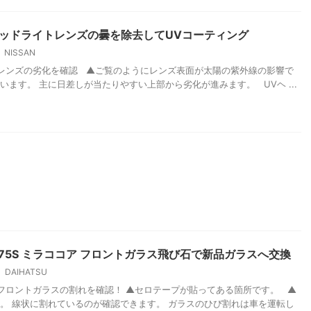
 ヘッドライトレンズの曇を除去してUVコーティング
NISSAN
レンズの劣化を確認 ▲ご覧のようにレンズ表面が太陽の紫外線の影響で
います。 主に日差しが当たりやすい上部から劣化が進みます。 UVヘ ...
675S ミラココア フロントガラス飛び石で新品ガラスへ交換
DAIHATSU
ロントガラスの割れを確認！ ▲セロテープが貼ってある箇所です。 ▲
。 線状に割れているのが確認できます。 ガラスのひび割れは車を運転し