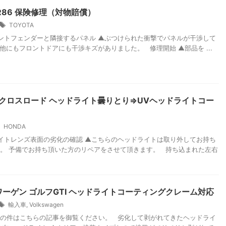
GR86 保険修理（対物賠償）
TOYOTA
トフェンダーと隣接するパネル ▲ぶつけられた衝撃でパネルが干渉して
他にもフロントドアにも干渉キズがありました。 修理開始 ▲部品を ...
2 クロスロード ヘッドライト曇りとり⇒UVヘッドライトコー
HONDA
トレンズ表面の劣化の確認 ▲こちらのヘッドライトは取り外してお持ち
。 予備でお持ち頂いた方のリペアをさせて頂きます。 持ち込まれた左右
ーゲン ゴルフGTI ヘッドライトコーティングクレーム対応
輸入車
,
Volkswagen
の件はこちらの記事を御覧ください。 劣化して剥がれてきたヘッドライ