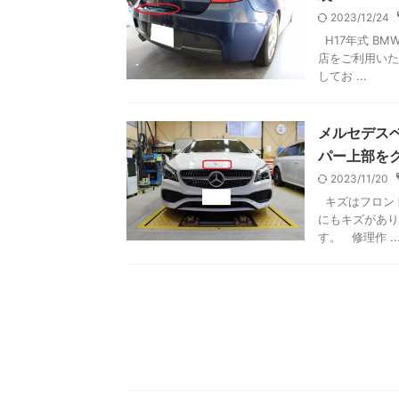
2023/12/24
H17年式 BM
店をご利用いた
してお ...
メルセデスベ
パー上部を
2023/11/20
キズはフロント
にもキズがあり
す。 修理作 ..