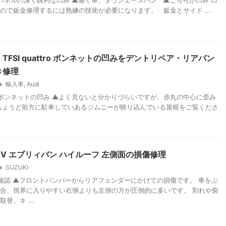
ネルの深く鋭利な凹み ▲働く車、タウンエースバン ▲こちらが凹み 凹
ので鈑金修理するには熟練の技術が必要になります。 鈑金とサイド ...
 TFSI quattro ボンネットの凹みをデントリペア・リアバン
き修理
輸入車
,
Audi
ンネットの凹み ▲よく見ないと分かりづらいですが、赤丸の中心に歪み
ちょうど前方に駐車していあるジムニーが映り込んでいる屋根をご覧くださ
17V エブリィバン ハイルーフ 左側面の損傷修理
SUZUKI
認 ▲フロントバンパーからリアフェンダーにかけての損傷です。 車をぶ
合、視界に入りやすい右側よりも左側の方が圧倒的に多いです。 割れや裂
替、キ ...