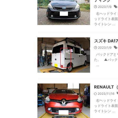
ティング
2023/1/9
右ヘッドライト
ッドライト表面
ライトレン ...
スズキ DA
2023/1/9
バックドアとリ
た。 ▲バック
...
RENAUL
2023/11/16
右ヘッドライト
ッドライト表面
ライトレン ...