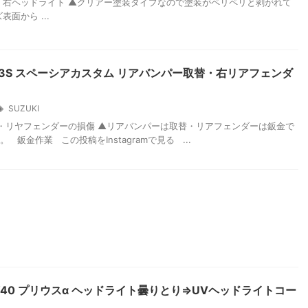
 右ヘッドライト ▲クリアー塗装タイプなので塗装がペリペリと剥がれて
表面から ...
53S スペーシアカスタム リアバンパー取替・右リアフェンダ
SUZUKI
リヤフェンダーの損傷 ▲リアバンパーは取替・リアフェンダーは鈑金で
 鈑金作業 この投稿をInstagramで見る ...
W40 プリウスα ヘッドライト曇りとり⇒UVヘッドライトコー