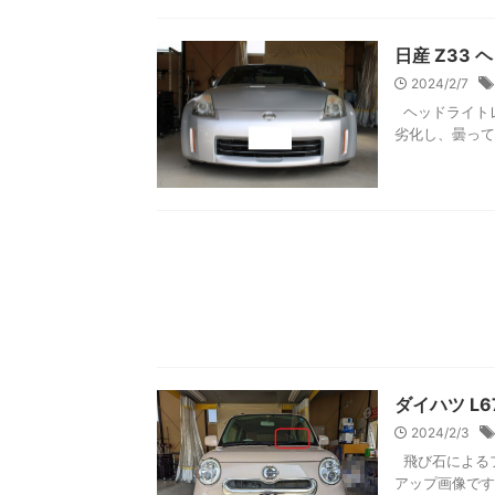
日産 Z33
2024/2/7
ヘッドライト
劣化し、曇って
ダイハツ L
2024/2/3
飛び石によるフ
アップ画像です