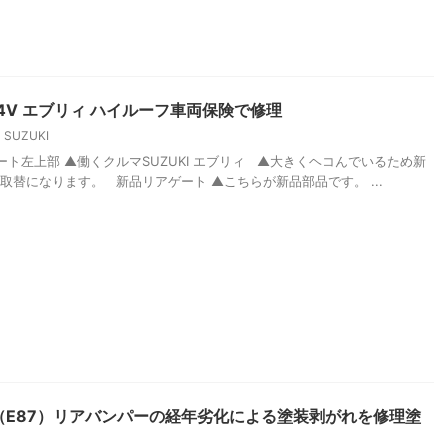
64V エブリィ ハイルーフ車両保険で修理
SUZUKI
ト左上部 ▲働くクルマSUZUKI エブリィ ▲大きくヘコんでいるため新
取替になります。 新品リアゲート ▲こちらが新品部品です。 ...
0i（E87）リアバンパーの経年劣化による塗装剥がれを修理塗