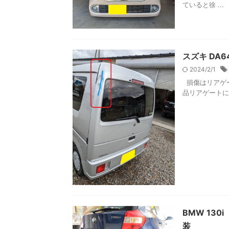
ていると徐 ...
スズキ DA
2024/2/1
損傷はリアゲー
品リアゲートに
BMW 13
装