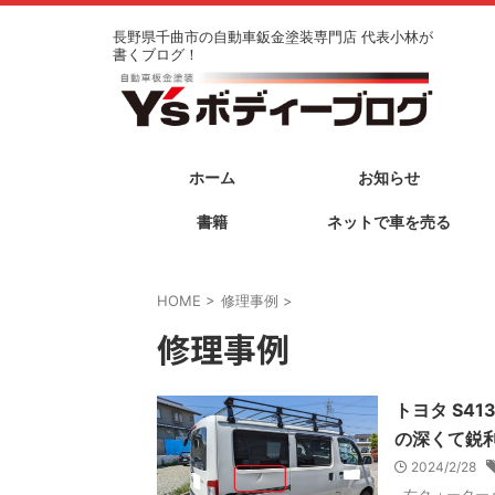
長野県千曲市の自動車鈑金塗装専門店 代表小林が
書くブログ！
ホーム
お知らせ
書籍
ネットで車を売る
HOME
>
修理事例
>
修理事例
トヨタ S4
の深くて鋭
2024/2/28