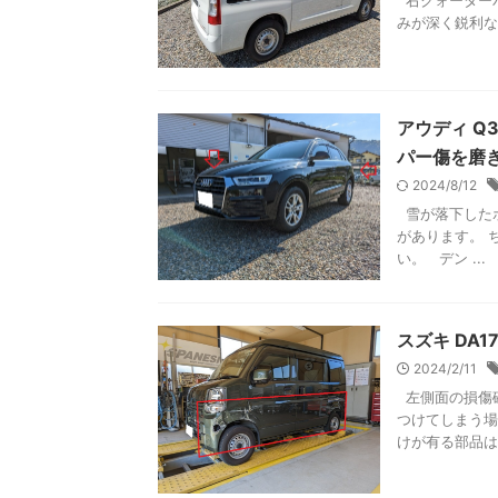
右クォーターパ
みが深く鋭利な
アウディ Q3
パー傷を磨
2024/8/12
雪が落下したボ
があります。 
い。 デン ...
スズキ DA
2024/2/11
左側面の損傷確
つけてしまう場
けが有る部品は取